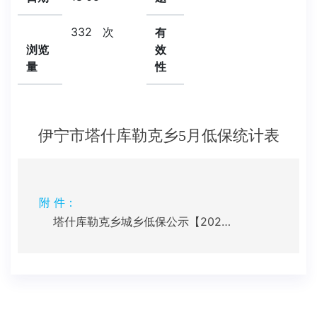
332
次
有
浏览
效
量
性
伊宁市塔什库勒克乡5月低保统计表
附 件：
塔什库勒克乡城乡低保公示【2025.05】.xlsx