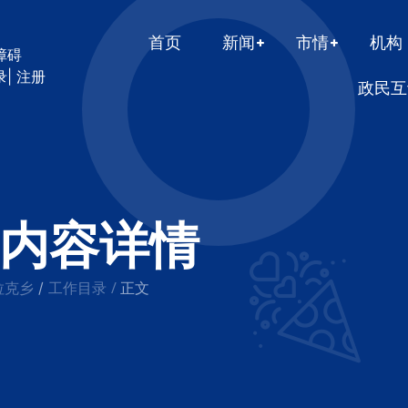
首页
新闻
市情
机构
障碍
录
|
注册
政民互
内容详情
拉克乡
工作目录
/
/
正文