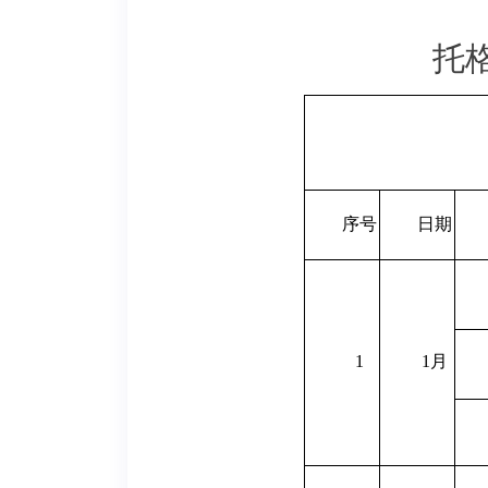
托格
序号
日期
1
1
月