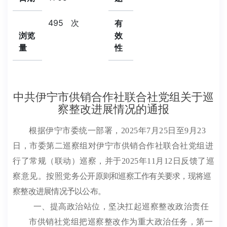
495
次
有
浏览
效
量
性
中共伊宁市供销合作社联合社党组关于巡
察整改进展情况的通报
根据伊宁市委统一部署，
2025
年
7
月
25
日至
9
月
23
日，市委第二巡察组对伊宁市供销合作社联合社党组进
行了常规（联动）巡察，并于
2025
年
11
月
12
日反馈了巡
察意见。按照党务
公开原则和巡察工作有关要求，现将巡
察整改进展情况予以公布。
一、提高政治站位，坚决扛起巡察整改政治责任
市供销社党组把巡察整改作为重大政治任务，第一