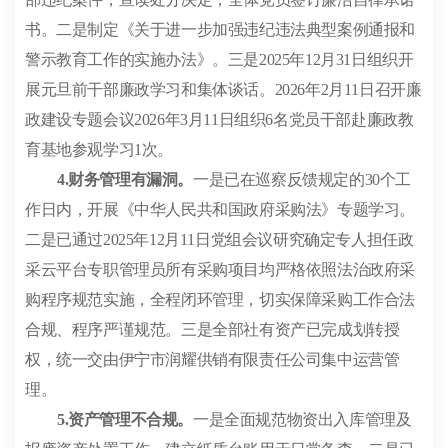
书。二是制定《关于进一步加强违纪违法典型案例通报和
警示教育工作的实施办法》。三是
2025
年
12
月
31
日组织开
展元旦前干部廉政学习和集体谈话。
2026
年
2
月
11
日召开廉
政建设专题会议
2026
年
3
月
11
日组织
6
名党员干部赴廉政教
育基地参观学习
1
次。
4.
财务管理有漏洞。
一是已在巡察反馈规定的
30
个工
作日内，开展
《中华人民共和国政府采购法》
专题学习。
二是已通过
2025
年
12
月
11
日党组会议研究确定专人担任政
采云平台专职管理员所有采购项目均严格依照
法治政府
采
购程序规范实施，全程闭环管理，切实保障采购工作合法
合规、程序严谨规范。三
是
全部社有资产已完成划转授
权，统一交由伊宁市润耀供销有限责任公司集中运营管
理。
5.
资产管理不合规。
一是全面规范物资出入库管理及