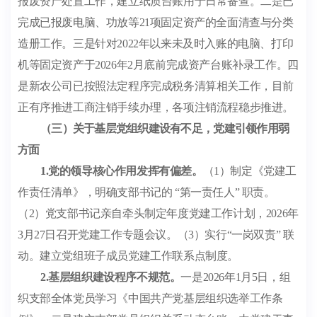
报废资产处置工作，建立纸质台账用于日常备查。二是已
完成已报废电脑、功放等
21
项固定资产的全面清查与分类
造册工作。三是针对
2022
年以来未及时入账的电脑、打印
机等固定资产于
2026
年
2
月底前完成资产台账补录工作。四
是新农公司已按照法定程序完成税务清算相关工作，目前
正有序推进工商注销手续办理，各项注销流程稳步推进。
（三）关于基层党组织建设有不足，党建引领作用弱
方面
1.
党的领导核心作用发挥有偏差。
（
1
）制定《党建工
作责任清单》，明确支部书记的
“
第一责任人
”
职责。
（
2
）党支部书记亲自牵头制定年度党建工作计划，
2026
年
3
月
27
日召开党建工作专题会议。（
3
）实行
“
一岗双责
”
联
动。建立党组班子成员党建工作联系点制度。
2.
基层组织建设程序不规范。
一是
2026
年
1
月
5
日，组
织支部全体党员学习《中国共产党基层组织选举工作条