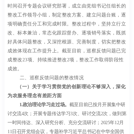
时间召开专题会议研究部署，成立由党组书记任组长的
整改工作领导小组，制定整改方案、建立问题台账，逐
项明确责任分工和完成时限。整改过程中，坚持立行立
改、标本兼治，常态化跟踪督办、逐项销号落实，既抓
好具体问题整改，又深挖根源、完善制度，切实把整改
成效体现在工作提升上。截至目前，巡察反馈问题已完
成整改
23
项、持续推进整改
2
项，整改工作取得阶段性
成效。
二、巡察反馈问题的整改情况
（一）关于学习贯彻党的创新理论不够深入，深化
为农服务理念有差距方面
1.
政治理论学习走过场。
截至目前已按月开展集中研
讨交流
4
次；开展专题传达学习
3
次、研讨交流
2
次，做到第
一时间传达、深入研究分析、充分交流研讨；
2025
年
12
月
11
日召开党组会议，专题补学习近平总书记在中华全国供