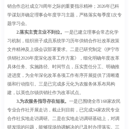
销合作总社成立
70
周年之际的重要指示精神；
2026
年已科
学谋划并确定理事会年度学习主题，严格落实每季度
1
次专
题学习会。
2.
落实主责主业不到位。
一是已建立理事会常态化学
习机制，组织班子成员系统学习历年供销合作社改革政策
文件精神及上级会议部署要求。二是已研究制定《伊宁市
供销社
2026
年度深化改革工作方案》，细化明确年度改革
具体任务、实施路径、时间节点，压实责任分工、明确推
进进度，为全年深化改革各项工作有序开展提供了清晰遵
循和行动指引。三是已完成多元化为农服务体系布局构
建，以英也尔镇供销社作为改革试点。
3.
为农服务指导存在短板。
一是已围绕全市
168
家农民
专业合作社开展走访，截止到目前，已完成
34
家农民专业
合作社实地走访调研。二是在实地走访调研基础上，对调
研发现的问题，能够现场协调解决的
已及时办理
落实。三