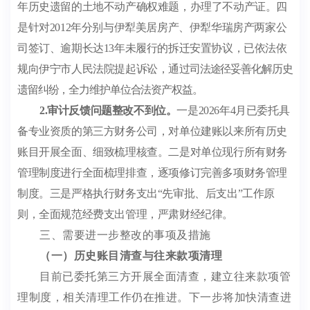
年历史遗留的土地不动产确权难题，办理了不动产证。四
是针对
2012
年分别与伊犁美居房产、伊犁华瑞房产两家公
司签订、逾期长达
13
年未履行的拆迁安置协议，已依法依
规向伊宁市人民法院提起诉讼，通
过司法途径妥善化解历史
遗留纠纷，全力维护单位合法资产权益。
2.
审计反馈问题整改不到位。
一是
2026
年
4
月已委托具
备专业资质的第三方财务公司，对单位建账以来所有历史
账目开展全面、细致梳理核查。二是对单位现行所有财务
管理制度进行全面梳理排查，逐项修订完善多项财务管理
制度。三是严格执行财务支出
“
先审批、后支出
”
工作原
则，全面规范经费支出管理，
严肃财经纪律
。
三、需要进一步整改的事项及措施
（一）历史账目清查与往来款项清理
目前已委托第三方开展全面清查，建立往来款项管
理制度，相关清理工作仍在推进。下一步将加快清查进