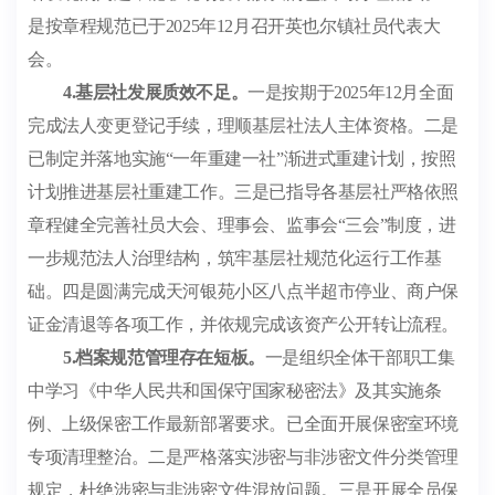
是按章程规范已于
2025
年
12
月召开英也尔镇社员代表大
会。
4.
基层社发展质效不足。
一是按期于
2025
年
12
月全面
完成法人变更登记手续，理顺基层社法人主体资格。二是
已制定并落地实施
“
一年重建一社
”
渐进式重建计划，按照
计划推进基层社重建工作。三是已指导各基层社严格依照
章程健全完善社员大会、理事会、监事会
“
三会
”
制度，进
一步规范法人治理结构，筑牢基层社规范化运行工作基
础。四是圆满完成天河银苑小区八点半超市停业、商户保
证金清退等各项工作，并依规完成该资产公开转让流程。
5.
档案规范管理存在短板。
一是组织全体干部职工集
中学习《中华人民共和国保守国家秘密法》及其实施条
例、上级保密工作最新部署要求。已全面开展保密室环境
专项清理整治。二是严格落实涉密与非涉密文件分类管理
规定，
杜绝
涉密与非涉密文件混放问题。三是开展全员保