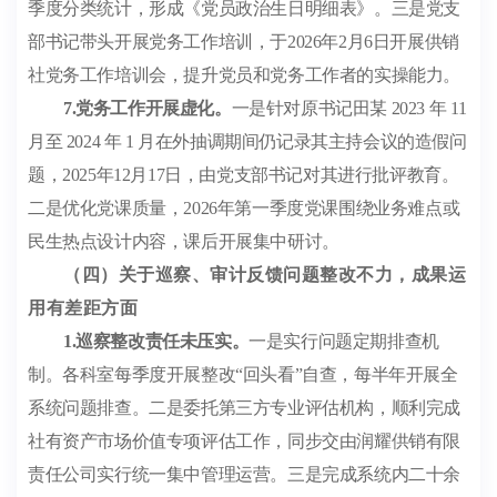
季度分类统计，形成《党员政治生日明细表》。三是党支
部书记带头开展党务工作培训，于
2026
年
2
月
6
日开展供销
社党务工作培训会，提升党员和党务工作者的实操能力。
7.
党务工作开展虚化。
一是针对原书记田某
2023
年
11
月至
2024
年
1
月在外抽调期间仍记录其主持会议的造假问
题，
2025
年
12
月
17
日，由党支部书记对其进行批评教育。
二是优化党课质量，
2026
年第一季度党课围绕业务难点或
民生热点设计内容，课后开展集中研讨。
（四）关于巡察、审计反馈问题整改不力，成果运
用有差距方面
1.
巡察整改责任未压实。
一是实行问题定期排查
机
制
。各科室每季度开展整改
“
回头看
”
自查，每半年开展全
系统问题排查。二是委托第三方专业评估机构，顺利完成
社有资产市场价值专项评估工作，同步交由润耀供销有限
责任公司实行统一集中管理运营。三是完成系统内二十余