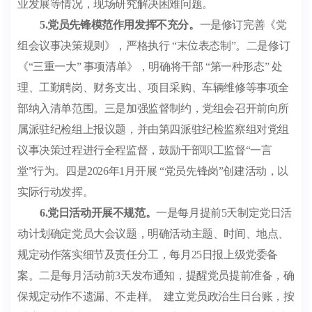
业发展等情况，现场研究解决困难问题。
5.
党员先锋模范作用发挥不充分。
一是修订完善《党
组会议事决策规则》，严格执行
“
末位表态制
”
。二是修订
《
“
三重一大
”
事项清单》，明确将干部
“
第一种形态
”
处
理、工勤聘岗、财务支出、项目采购、车辆维修等事项全
部纳入清单范围。三是加强监督制约，党组会召开前向所
属派驻纪检组上报议题，并由第四派驻纪检监察组对党组
议事决策过程进行全程监督，鼓励干部职工监督
“
一言
堂
”
行为。四是
2026
年
1
月开展
“
党员先锋岗
”
创建活动，以
实际行动发挥。
6.
党日活动开展不规范。
一是每月提前
5
天制定党日活
动计划确定党员大会议题，明确活动主题、时间、地点、
规定动作落实细节及责任分工，每月
25
日报上级党委备
案。二是每月活动前
3
天发布通知，提醒党员提前准备，确
保规定动作不遗漏、不走样。
建立党员政治生日台账，按