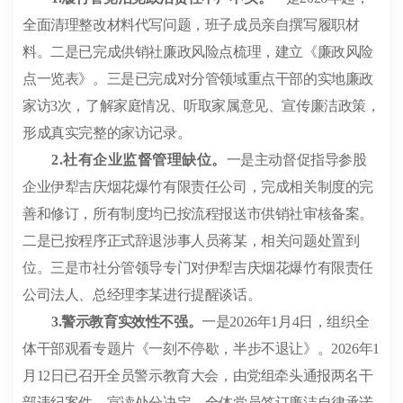
全面清理整改材料代写问题，班子成员亲自撰写履职材
料。二是已完成供销社廉政风险点梳理，建立《廉政风险
点一览表》。三是已完成对分管领域重点干部的实地廉政
家访
3
次，了解家庭情况、听取家属意见、宣传廉洁政策，
形成真实完整的家访记录。
2.
社有企业监督管理缺位。
一是主动督促指导参股
企业伊犁吉庆烟花爆竹有限责任公司，完成相关制度的完
善和修订，所有制度均已按流程报送市供销社审核备案。
二是已按程序正式辞退涉事人员蒋某，相关问题处置到
位。三是市社分管领导专门对伊犁吉庆烟花爆竹有限责任
公司法人、总经理李某进行提醒谈话。
3.
警示教育实效性不强。
一是
2026
年
1
月
4
日，组织全
体干部观看专题片《一刻不停歇，半步不退让》。
2026
年
1
月
12
日已召开全员警示教育大会，由党组牵头通报两名干
部违纪案件，宣读处分决定，全体党员签订廉洁自律承诺