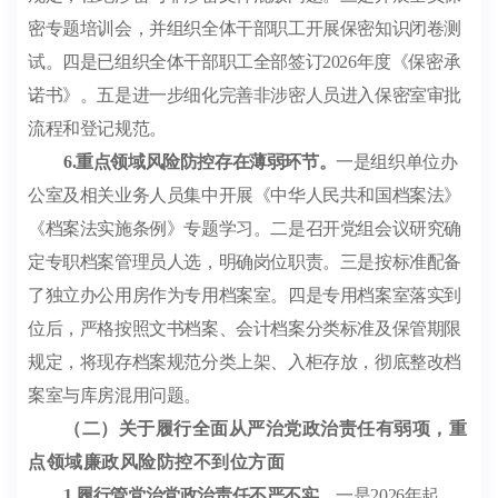
密专题培训会，并组织全体干部职工开展保密知识闭卷测
试。四是已组织全体干部职工全部签订
2026
年度《保密承
诺书》。五是进一步细化完善非涉密人员进入保密室审批
流程和登记规范。
6.
重点领域风险防控存在薄弱环节。
一是组织单位办
公室及相关业务人员集中开展《中华人民共和国档案法》
《档案法实施条例》专题学习。二是召开党组会议研究确
定专职档案管理员人选，明确岗位职责。三是按标准配备
了独立办公用房作为专用档案室。四是专用档案室落实到
位后，严格按照文书档案、会计档案分类标准及保管期限
规定，将现存档案规范分类上架、入柜存放，彻底整改档
案室与库房混用问题。
（二）关于履行全面从严治党政治责任有弱项，重
点领域廉政风险防控不到位方面
1.
履行管党治党政治责任不严不实。
一是
2026
年起，