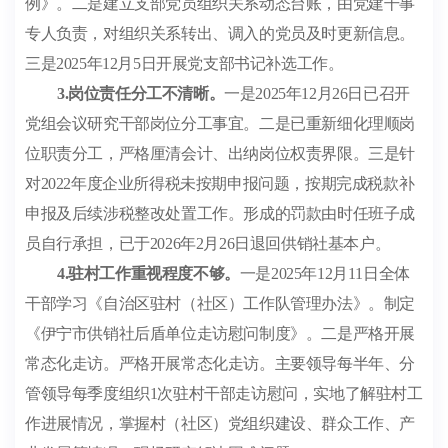
例》。二是建立支部党员组织关系动态台账，由党建干事
专人负责，对组织关系转出、调入的党员及时更新信息。
三是
2025
年
12
月
5
日开展
党支部书记
补选工作。
3.
岗位责任分工不清晰。
一是
2025
年
12
月
26
日已召开
党组会议研究干部岗位分工事宜。二是已重新细化理顺岗
位职责分工，严格厘清会计、出纳岗位权责界限。三是针
对
2022
年度企业所得税未按期申报问题，按期完成税款补
申报及后续涉税整改处置工作。形成的罚款由时任班子成
员自行承担，已于
2026
年
2
月
26
日退回供销社基本户。
4.
驻村工作重视程度不够。
一是
2025
年
12
月
11
日全体
干部学习《自治区驻村（社区）工作队管理办法》。制定
《伊宁市供销社后盾单位走访慰问制度》。二是严格开展
常态化走访。严格开展常态化走访。主要领导每半年、分
管领导每季度组织
1
次驻村干部走访慰问，实地了解驻村工
作进展情况，掌握村（社区）党组织建设、群众工作、产