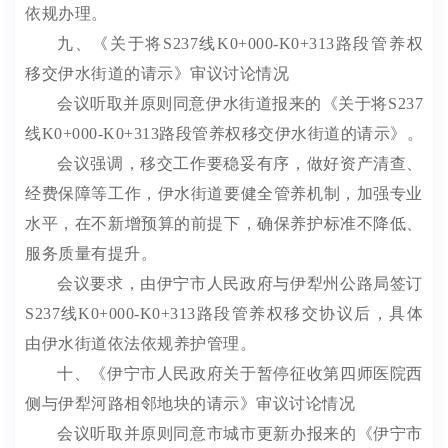
依规办理
。
九
、《关于将
S237
线
K0+000-K0+313
路段管养权
移交伊水街道
的
请示》
审议讨论情况
会议听取并原则同意伊水街道报来的《关于将
S237
线
K0+000-K0+313
路段管养权移交伊水街道的请示》。
会议强调，移交工作要稳妥有序，做好资产清查、
经费保障等工作，伊水街道要健全管养机制，加强专业
水平，在不新增预算的前提下，确保养护标准不降低、
服务质量有提升。
会议要求，由伊宁市人民政府与伊犁州公路局签订
S237
线
K0+000-K0+313
路段管养权移交协议
后，具体
由伊水街道依法依规养护管理
。
十、《伊宁市人民政府关于暂停征收第四师医院西
侧与伊犁河路相邻地块的请示》
审议讨论情况
会议听取并原则同意市城市更新办报来的《伊宁市