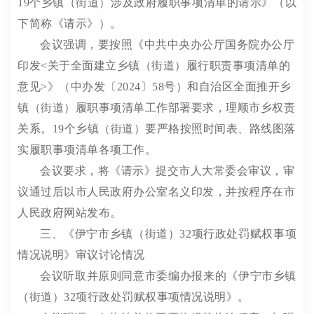
19
个乡镇（街道）涉及政府履职事项清单的请示》（以
下简称《请示》）。
会议强调，要按照《中共中央办公厅
国务院办公厅
印发
<
关于全面建立乡镇（街道）履行职责事项清单的
意见
>
》（中办发〔
2024
〕
58
号）和自治区全面推开乡
镇（街道）履职事项清单工作部署要求，理顺市乡权责
关系。
19
个乡镇（街道）要严格按照时间表、路线图落
实履职事项清单各项工作。
会议要求，将《请示》提交市人大常委会审议，审
议通过后以市人民政府办公室名义印发，并按程序在市
人民政府网站发布。
三、
《伊宁市乡镇（街道）
32
项行政处罚赋权事项
情况说明》
审议讨论情况
会议听取并原则同意市委编办报来的《伊宁市乡镇
（街道）
32
项行政处罚赋权事项情况说明》。