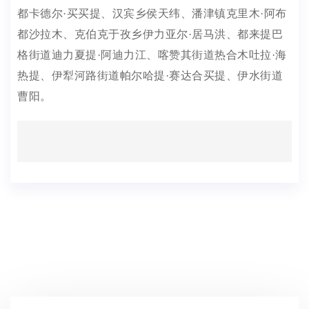
都卡德尔·买买提、汉宾乡侯天纬、潘津镇克里木·阿布
都沙拉木、克伯克于孜乡伊力亚尔·居马洪、都来提巴
格街道迪力夏提·阿迪力江、喀赞其街道热合木吐拉·海
热提、伊犁河路街道帕尔哈提·赛达合买提、伊水街道
曹阳。