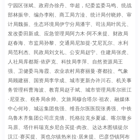
宁园区张斌、政府办徐丹、华超，纪委监委马鸣、统战
部林振华、编办李刚、商工局方淦、统计局付晓婷、审
计局魏振、生态环境局
伊宁分局
潘宇、司法局叶民元、
发改委田新成、应急管理局阿力木
·阿不来提、财政局
赵春海、市监局孙黎、交通局尼加提·艾尼瓦尔、水利
局范利杰、民政局刘文礼、公安局赵宁、住建局张虎、
人社局库都斯·依萨克、科技局李萍、自然资源局王
强、卫健委马海霞、农业农村局赛丽曼·赛都拉、气象
局顾建丽、国资局李学成、城市更新办许川石、机关事
务管理科曹海波、教育局赵子斌、城市管理局库尔班江
·尼亚孜、税务局余帅、文旅局穆合塔尔·祖农、融媒体
中心何玲、城运集团焦强、维吾尔医医院张勇强、中铁
乌鲁木齐集团公司庄克倩、托格拉克乡夏诚、喀尔墩乡
马原、塔什科瑞克乡尼合买提·肉孜、达达木图镇徒尔
汉江·赛买提、英也尔镇热米拉·居来提、巴彦岱镇阿布