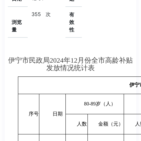
355
次
有
浏览
效
量
性
伊宁市民政局2024年12月份全市高龄补贴
发放情况统计表
伊宁
80-89岁（人）
序号
日期
人数
金额（元）
人