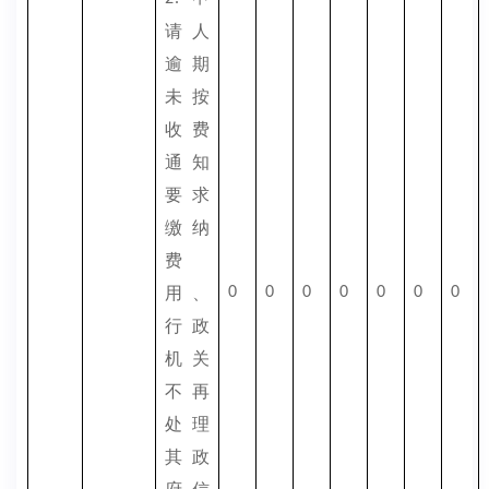
请人
逾期
未按
收费
通知
要求
缴纳
费
用、
0
0
0
0
0
0
0
行政
机关
不再
处理
其政