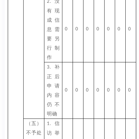
没
2.
有现
成信
息需
0
0
0
0
0
0
0
要另
行制
作
补
3.
正后
申请
0
0
0
0
0
0
0
内容
仍不
明确
（五）
信
1.
不予处
访举