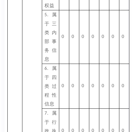
权益
属
5.
于三
类内
0
0
0
0
0
0
0
部事
务信
息
属
6.
于四
类过
0
0
0
0
0
0
0
程性
信息
属
7.
于行
政执
0
0
0
0
0
0
0