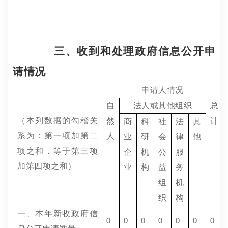
三、收到和处理政府信息公开申
请情况
申请人情况
自
法人或其他组织
总
（本列数据的勾稽关
然
计
商
科
社
法
其
系为：第一项加第二
人
业
研
会
律
他
项之和，等于第三项
企
机
公
服
加第四项之和）
业
构
益
务
组
机
织
构
一、本年新收政府信
0
0
0
0
0
0
0