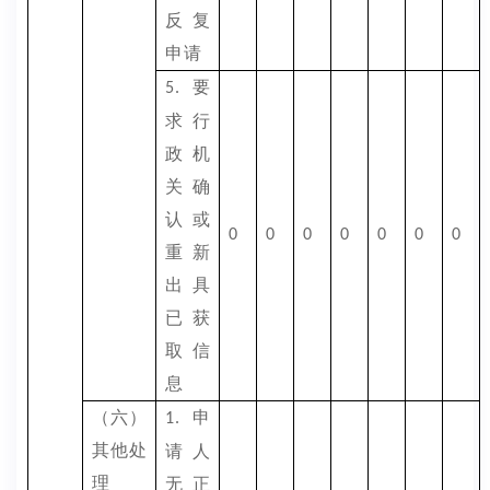
反复
申请
要
5.
求行
政机
关确
认或
0
0
0
0
0
0
0
重新
出具
已获
取信
息
（六）
申
1.
其他处
请人
理
无正