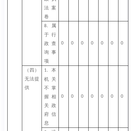
法案
卷
属
8.
于行
政查
0
0
0
0
0
0
0
询事
项
（四）
本
1.
无法提
机关
供
不掌
握相
0
0
0
0
0
0
0
关政
府信
息