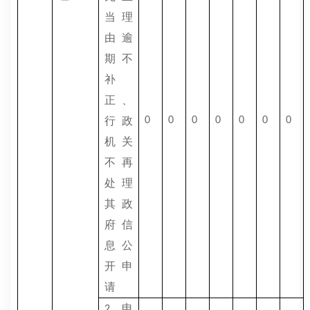
当理
由逾
期不
补
正、
行政
0
0
0
0
0
0
0
机关
不再
处理
其政
府信
息公
开申
请
申
2.