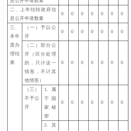
息公开申请数量
二、上年结转政府信
0
0
0
0
0
0
0
息公开申请数量
三、
（一）予以公
0
0
0
0
0
0
0
本年
开
度办
（二）部分公
理结
开（区分处理
果
的，只计这一
0
0
0
0
0
0
0
情形，不计其
他情形）
（三）
属
1.
不予公
于国
0
0
0
0
0
0
0
开
家秘
密
其
2.