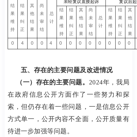
未经复议直接起诉
复议后起
结
结
其
尚
结
结
其
尚
结
结
其
果
果
他
未
总
果
果
他
未
总
果
果
他
维
纠
结
审
计
维
纠
结
审
计
维
纠
结
持
正
果
结
持
正
果
结
持
正
果
0
4
0
0
4
0
0
0
0
0
0
0
0
五、存在的主要问题及改进情况
（一）存在的主要问题。
2024
年，我局
在政府信息公开方面作了一些努力和探
索，但仍存在着一些问题，一是信息公开
方式单一，公开内容不全面，公开质量有
待进一步加强等问题。