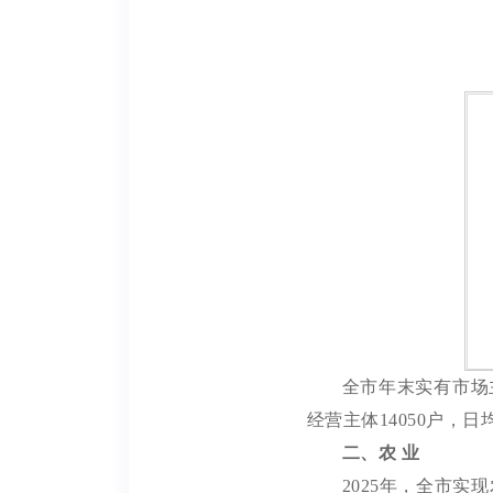
全市年
末实有市场
经营主体
14050
户，日
二、农
业
2025
年，全市
实现