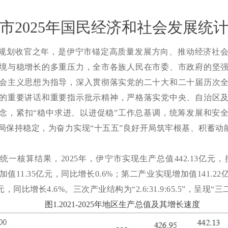
市2025年国民经济和社会发展统
”规划收官之年，是伊宁市锚定高质量发展方向、推动经济社
境与稳增长的多重压力，全市
各族人民在市委、市政府的
坚
会主义思想为指导，深入贯彻落实
党的
二十大
和二十届历次
的重要讲话和重要指示批示精神
，严格落实党中央、自治区
念，紧扣
“稳中求进、以进促稳”工作总基调，统筹发展和安
局保持稳定，为奋力实现
“十五五”良好开局筑牢根基、积蓄动
统一核算结果，
2025
年，伊宁市实现生产总值
442.13
亿元，
加值
11.35
亿元，同比增长
0.6%
；第二产业实现增加值
141.22
元，同比增长
4.6%
。三次产业结构为“
2.6:31.9:65.5
”，呈现“三
图
1.2021-2025
年地区生产总值及其增长速度