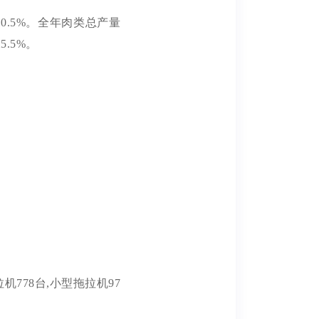
。
10.5%
。全年肉类总产量
25.5%
。
拉机
778
台
,小型拖拉机
97