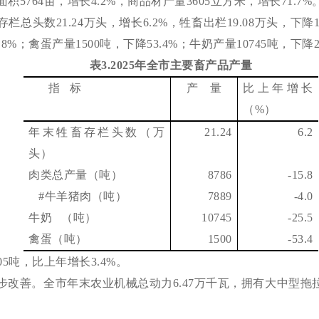
面积
5764
亩，增长
4.2%
，商品材产量
3605
立方米，增长
71.7%
存栏总头数
21.24
万头，增长
6.2%
，牲畜出栏
19.08
万头，下降
.8%
；禽蛋产量
1500
吨，下降
53.4%
；牛奶产量
10745
吨，下降
表
3
.
202
5
年全市主要畜产品产量
指 标
产
量
比上年增长
（
%
）
年末牲畜存栏头数（万
21.24
6.2
头）
肉类总产量（吨）
8786
-15.8
#
牛羊猪肉（吨）
7889
-4.0
牛奶 （吨）
10745
-25.5
禽蛋（吨）
1500
-53.4
05
吨，比上年
增长
3.4
%。
步改善。
全市年末
农业机械总动力
6.47
万千瓦
，
拥有大中型拖