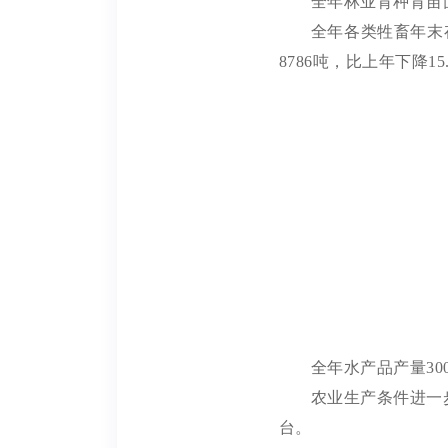
全年林业育种育苗
全年各类牲畜年末
8786
吨，比上年下降
15
全年
水产品产量
30
农业生产条件进一
台。