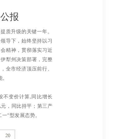
计公报
会提质升级的关键一年。
强领导下
，
始终
坚持以习
全会精神
，
贯彻落实
习近
及伊犁州决策部署，完整
全，
全市
经济
顶压前行、
能
。
按不变价计算
,
同比增长
亿元，同比持平；第三产
二一”型发展态势。