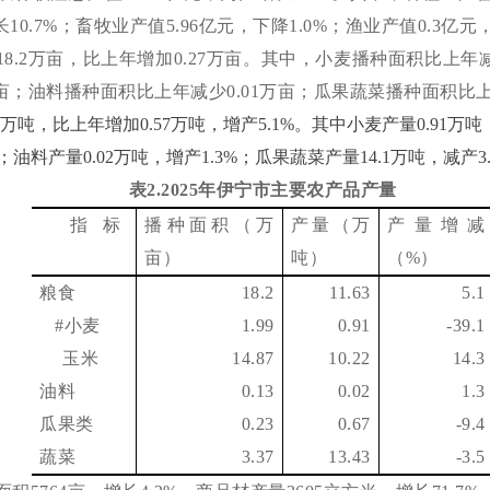
长
10.7
%
；畜牧业
产值
5.96
亿元，
下降
1.0
%
；渔业
产值
0.3
亿元
18.2
万亩，比上年增加
0.27
万亩。其中，小麦播种面积比上年
亩；油料播种面积比上年减少
0.01
万亩；瓜果蔬菜播种面积比
万吨，比上年增加
0.57
万吨，增产
5.1%
。其中小麦产量
0.91
万吨
；油料产量
0.02
万吨，增产
1.3%
；瓜果蔬菜产量
14.1
万吨，减产
3
表
2
.
202
5
年伊宁市主要农产品产量
指 标
播种面积（万
产量（万
产量增减
亩）
吨）
（
%
）
粮食
18.2
11.63
5.1
#
小麦
1.99
0.91
-39.1
玉米
14.87
10.22
14.3
油料
0.13
0.02
1.3
瓜果类
0.23
0.67
-9.4
蔬菜
3.37
13.43
-3.5