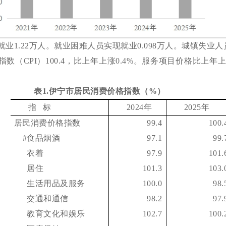
就业
1.22
万人。就业困难人员实现就业
0.098
万人。城镇失业人
指数（
CPI
）
100.4
，比上年上涨
0.4%
。服务项目价格比上年
表
1
.
伊宁市居民消费价格指数
（
%
）
指 标
202
4
年
202
5
年
居民消费价格指数
99.4
100.
#
食品烟酒
97.1
99.
衣着
97.9
101.
居住
101.3
103.
生活用品及服务
100.0
98.
交通和通信
98.2
97.
教育文化和娱乐
102.7
100.