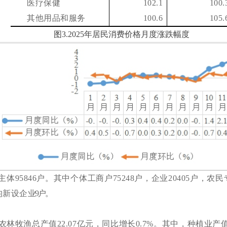
医疗保健
102.1
100.
其他用品和服务
100.6
105.
图
3.2025
年居民消费价格月度涨跌幅度
主体
95846
户。其中
个体
工商户
75248
户，
企业
20405
户，农民
均新设企
业
9
户。
农林牧渔总产值
22.07
亿元，同比增长
0.7
%
。
其中，
种植业产