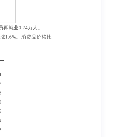
员再就业
0.74
万人。
上涨
1.6%
。消费品价格比
4
7
6
0
5
9
2