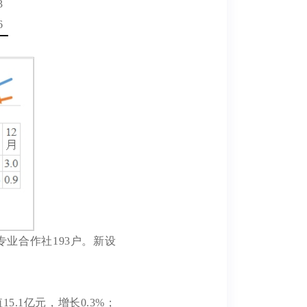
3
6
专业
合作社
193
户。新设
值
15.1
亿元，增长
0.3
%
；