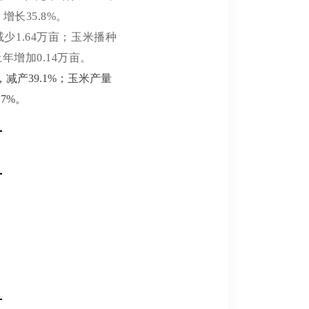
，
增长
35.8
%
。
减少
1.64
万亩；玉米播种
上年增加
0.14
万亩。
，减产
39.1%
；玉米产量
.7%
。