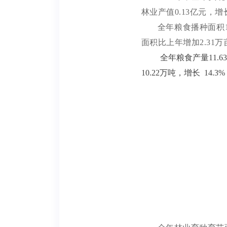
林业
产值
0.13
亿元，
增
全
年粮食播种面积
面积比上年增加
2.31
万
全年粮食产量
11.63
10.22
万吨，增长
14.3%