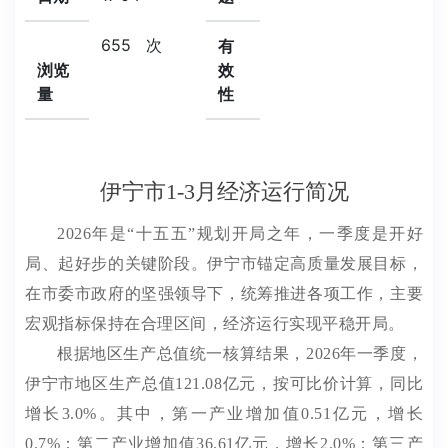
655
次
有
浏览
效
量
性
伊宁市1-3月经济运行简况
2026
年是“十五五”规划开局之年，一季度是开好
局、起好步的关键阶段。
伊宁市锚定高质量发展目标，
在
市委市政府
的坚强领导下，统筹推进各项工作，主要
宏观指标保持在合理区间，经济运行实现平稳开局。
根据地区生产总值统一核算结果，
2026
年
一季度，
伊宁市地区生产总值
121.08
亿元，按可比价计算，同比
增长
3.0%
。其中，
第一产业增加值
0.51
亿元，增长
0.7%
；第二产业增加值
36.61
亿元，增长
2.0%
；第三产