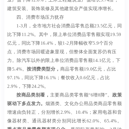
建筑安装、装饰装修及其他建筑业产值实现净增长。
四、消费市场压力犹存
1-3
月，全市地方社会消费品零售总额
23.5
亿元，同
比下降
11.2%
。其中，
限上单位消费品零售额实现
19.59
亿元，同比下降
16.4%
，较
1-2
月降幅收窄
5.9
个百分
点，消费市场回暖迹象显现，但整体全面复苏仍有压
力。除汽车以外的限上单位消费品零售额
14.1
亿元，下
降
5.4%
。
按消费类型分，
商品零售额
19.0
亿元，占比
97.1%
，同比下降
16.1%
；餐饮收入
0.6
亿元，占比
2.9%
，下降
24.2%
。
按商品类别看，
主要商品类零售额
“
6
增
8
降”。
政策
驱动下多点发力。
烟酒类、文化办公用品类商品零售额
增速由负转正，分别增长
2.9%
、
10.4%
；
家用电器和音
像器材类、通讯器材类分别同比增长
62.0
%
、
65.4
%
。