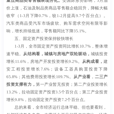
重点商品类零售额表现分化。
受国际形势影响，
3
月油
价上涨，
石油及制品类商品零售额企稳回升，
降幅大幅
收窄（
1-3
月下降
0.7%
，较
1-2
月提高
9.7
个百分点）。
汽车类商品受汽车市场疲软、购车需求空间有限等影
响，增长持续低迷，零售额同比下降
35.1%
。
五、固定资产投资保持较快增长
1-3
月
，全市
固定资产投资同比增长
10.7%
，整体增
速平稳。
从结构看，城镇与房地产双轮驱动，
城镇投资
增长
11.6%
，房地产开发投资增长
9.2%
。
从构成看，
建
安工程投资增长
7.6%
；
设备工器具购置投资
下降
65.8
%
；
其他费用投资
增长
109.7%
。
从产业看
，
二三产
投资支撑有力，
第一产业
暂无
投资；第二产业投资增长
13.2
%
，拉动固定资产投资
3.5
个百分点；第三产业投资
增长
9.8
%
，
拉动
固定资产投资
7.2
个百分点
。
总的来看，全市经济运行总体平稳、但也要看到，