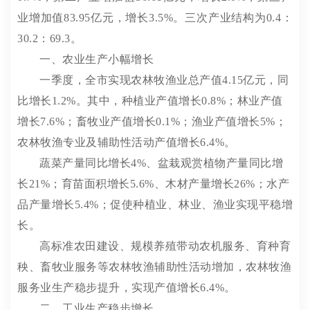
业增加值
83.95
亿元，增长
3.5%
。
三次产业结构为
0.4：
30.2：69.3
。
一、农业
生产小幅增长
一季度，全市实现农林牧渔业总产值
4.15
亿元，同
比增长
1.2%
。其中，
种植业产值增长
0.8
%
；林业产值
增长
7.6
%
；畜牧业产值
增长
0.1
%
；渔业产值增长
5
%
；
农林牧渔专业及辅助性活动产值增长
6.4
%
。
蔬菜产量同比增长
4%
、盆栽观赏植物产量同比增
长
21%
；育苗面积
增长
5.6%
、木材产量
增长
26%
；
水产
品产量增长
5.4%
；促使
种植业、林业、渔业实现平稳增
长
。
高标准农田建设、规模养殖带动
农机服务、育种育
秧、畜牧业服务等农林牧渔辅助性活动增加，农林牧渔
服务业生产稳步提升，实现产值增长
6.4%
。
二、工业生产稳步增长