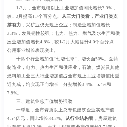
1-3
月，全市规模以上工业增加值同比增长
3.9%
，
较
1-2
月提高
1.7
个百分点。
从三大门类看，
产业门类支
撑有力
，采矿业仍无规上企业；制造业增加值增长
3.3%
，发展韧性较强；电力、热力、燃气及水生产和供
应业增加值增长
4.8%
，较
1-2
月大幅提升
4.0
个百分点，
公用事业增长表现突出。
十四个行业增加值
“七增七降”，增长面
50%
。医药
制造业，电力、热力生产和供应业，石油、煤炭及其他
燃料加工业三大行业增加值占全市规上工业增加值比重
近九成，均实现正向增长，分别增长
3.4%
、
5.4%
和
7.8%
。
三、建筑业总产值增势强劲
一季度，全市资质以上总专包建筑企业实现产值
4.54
亿元，同比增长
33.2%
。
从行业结构看，
房屋建筑
业产值下降
12.8%
；土木工程建筑业产值增长
3.74
倍；