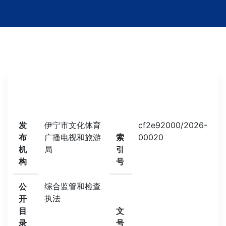
发
伊宁市文化体育
cf2e92000/2026-
布
广播电视和旅游
索
00020
机
局
引
构
号
综合监管和检查
公
执法
开
目
文
录
号