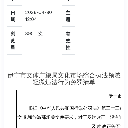
2026-04-30
日
主
12:04
期
题
390
次
浏
有
览
效
量
性
伊宁市文体广旅局文化市场综合执法领域
轻微违法行为免罚清单
伊宁市文
根据《中华人民共和国行政处罚法》第三十三条
文 化和旅游部相关文件要求，对于及时改正、没有造成
及时 改正等不符