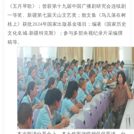
《五月琴歌》；
曾
获第十九届中国广播剧研究会连续剧
一等奖
、新疆
第七届天山文艺奖；
散文集《鸟儿落在树
枝上》获批
2024年国家出版基金项目；编著《国家历史
文化名城-新疆特克斯》；
参与
多部
央视纪录片
采编撰
稿
等
。
本次
阅读分享会上
，
本土作家张惜妍侃侃而谈，分