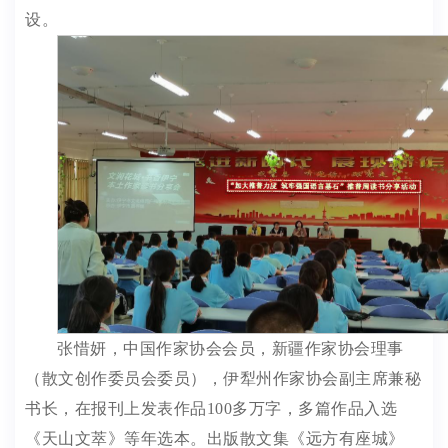
设。
张惜妍，
中国作家协会会员，
新疆
作家协会理事
（散文创作委员会委员）
，伊犁州作家协会副主席兼秘
书长，
在报刊上
发表作品
1
0
0
多
万字
，
多篇
作品入选
《天山文萃》等
年
选本
。
出版散文集《远方有座城》