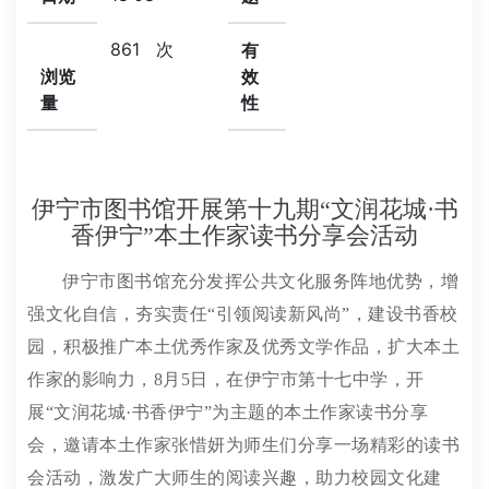
861
次
有
浏览
效
量
性
伊宁市图书馆开展第十九期“文润花城·书
香伊宁”本土作家读书分享会活动
伊宁市图书馆充分发挥
公共
文化
服务
阵地优势，
增
强文化自信，
夯实责任
“引领阅读新风尚”，建设书香校
园，积极
推广
本土优秀作家及优秀
文学作品
，扩大本土
作家的影响力，
8月5日，在伊宁市第十七中学，
开
展
“文润花城·书香伊宁”为主题的
本土作家
读书分享
会
，
邀请本土作家张惜妍为师生们
分享一场精彩的读书
会活动，
激发广大师生的阅读兴趣，助力校园文化建