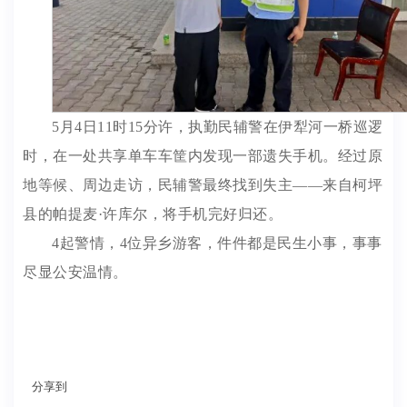
5月4日11时15分许，执勤民辅警在伊犁河一桥巡逻
时，在一处共享单车车筐内发现一部遗失手机。经过原
地等候、周边走访，民辅警最终找到失主——来自柯坪
县的帕提麦·许库尔，将手机完好归还。
4起警情，4位异乡游客，件件都是民生小事，事事
尽显公安温情。
分享到