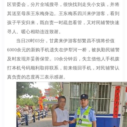
区管委会，分片全域搜寻，很快找到走失小女孩，并将
其送至母亲王东梅身边。王东梅系四川来伊游客，看到
孩子平安归来，既自责一时疏忽看管，又对民辅警快速
寻人、暖心相助连连致谢。
当日20时03分，甘肃来伊游客郜繁昌不慎将价值
6000余元的新购手机遗失在伊犁河一桥，被执勤民辅警
及时发现并妥善保管。10余分钟后，失主借他人手机拨
打本机号码顺利取得联系，前来领回手机，对民辅警认
真负责的态度再三表示感谢。