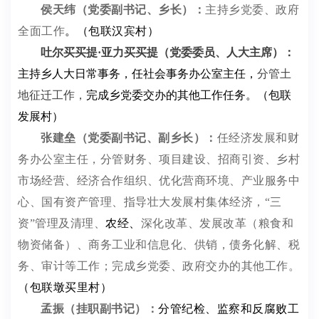
侯天纬
（党委副书记、
乡
长）
：
主持
乡党委、
政府
全
面
工作
。（包联汉宾村）
吐尔买买提
·亚力买买提
（党委委员、人大主席）
：
主持乡人大日常事务，任社会事务办公室主任，
分管
土
地征迁
工作
，
完成乡党委交办的其他工作任务。
（包联
发展村）
张建垒
（党委副书记、副
乡
长）
：
任经济发展和财
务办公室主任，分管财务、项目建设、招商引资、乡村
市场经营、经济合作组织、优化营商环境、产业服务中
心、国有资产管理、指导壮大发展村集体经济，
“三
资”管理及清理、
农经、
深化改革、发展改革（粮食和
物资储备）、商务工业和信息化、供销，债务化解、税
务、审计等工作；完成乡党委、政府交办的其他工作。
（包联墩买里村）
孟振
（
挂职副书记
）
：
分管纪检、监察
和反腐败工