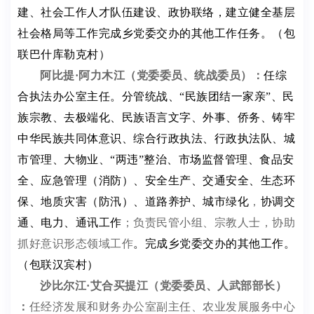
建、社会工作人才队伍建设、政协联络，建立健全基层
社会格局等
工作
完成乡党委交办的其他工作任务。
（包
联巴什库勒克村）
阿比提
·阿力木江
（党委委员、
统战委员
）
：
任综
合执法办公室主任。
分管统战、
“民族团结一家亲”、民
族宗教、去极端化、民族语言文字、外事、侨务、铸牢
中华民族共同体意识、综合行政执法、行政执法队、城
市管理、大物业、“两违”整治、市场监督管理、食品安
全、应急管理（消防）、安全生产、交通安全、生态环
保、地质灾害（防汛）、道路养护、城市绿化
，
协调交
通、电力、通讯工作
；负责民管小组、宗教人士
，协助
抓好意识形态领域工作
。完成乡党委交办的其他工作。
（包联汉宾村）
沙比尔江
·艾合买提江
（
党委委员、人武部部长
）
：
任经济发展和财务办公室副主任、农业发展服务中心