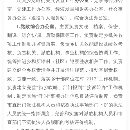
汉宾乡
党政机关共设置
五个办公室
：党政
综合
办公
室、党建
工作
办公室、经济发展
和财务
办公室、社会事
务办公室
（退役军人服务站）
、综合执法办公室
。
1.
党政综合办公室。
主要负责文秘、档案、保密、
翻译、综合协调、后勤保障等工作
。
负责制定
乡
机关各
项工作制度并监督落实
。
负责
乡
机关效能建设及绩效考
核
。
负责机关、派驻机构、事业机构的综合协调工作
。
统筹推进乡和所辖村（社区）巡察整改相关工作。
负责
建立健全乡权责清单并开展清理规范，推动基层责权一
致、责能一致。落实乡干部岗位在村
“
2112
”工作机制。
负责建立完善
“
街
乡
吹哨、部门报到
”
“接诉即办”
工作机
制，制定实施
“呼叫”事项办理信息反馈评价制度，
负责
市直部门派驻机构人员和赋权执法事项部门下沉的执法
人员的统一指挥调度，
完善和实施对派驻机构
人员和
市
直部门
下沉执法人员
履职的考核评价机制。