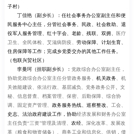
子村）
丁佳艳（副乡长）：
任社会事务办公室副主任和便
民服务中心主任，分管社会事务、民政、社会救助、退
役军人服务管理、红十字会、老龄、残联、双拥、
医疗
卫生、全民体检、艾滋病防疫、
劳动保障、计划生育、
住房保障等工作；完成乡党委交办的其他工作任务。
（包联兴贸社区）
李曼珂（挂职副乡长）：
党政综合办公室副主任，
协助党政综合办公室主任
分管政务服务、
机关政务
、机
关效能建设、依法行政、
基层减负、
党务政务公
开
、
文
秘、信息督查、档案管理、保密
、后勤保障
、
综合协
调、
固定资产管理、
政务服务
热线、
巡察整改、
工会、
史志、
法治政府建设
工作，协助
经济发展和财务办公室
主任负责
“三资”管理及清理、
农经、
深化改革、发展改
革（粮食和物资储备）、商务工业和信息化、供销，债