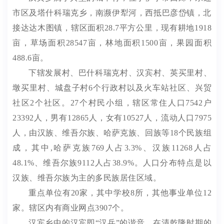
市区及塔什科瑞克乡，南濒伊犁河，西抵巴彦岱镇，北
接达达木图镇，辖区面积
28.7
平方公里，现有耕地
1918
亩，草场面积
28547
亩，林地面积
1500
亩，果园面积
488.6
亩。
下辖发展村、巴什
科瑞克
村、汉宾村、英买里村、
墩买里村、城盘子村
6
个行政村以及火车站社区、
兴贸
社区
2
个社区。
27
个村民小组
，
辖区常住人口
7542
户
23392
人，
男有
12865
人，女有
10527
人，
流动人口
7975
人，由
汉族、维吾尔族、哈萨克族、回族等
18
个民族组
成，
其中
,
哈萨克族
769
人
占
3.3%
、汉族
11268
人
占
48.1%
、维吾尔族
9112
人
占
38.9%
。
人口分布特点是以
汉族、维吾尔族为主的多民族居住区域。
重点
单位有
2
0
家，
其中学校
8
所，其他事业单位
12
家
。辖区内有
商业网点
3907
个
。
汉宾乡中的
汉宾即
“
汉兵
”
的谐音。在清乾隆时期的