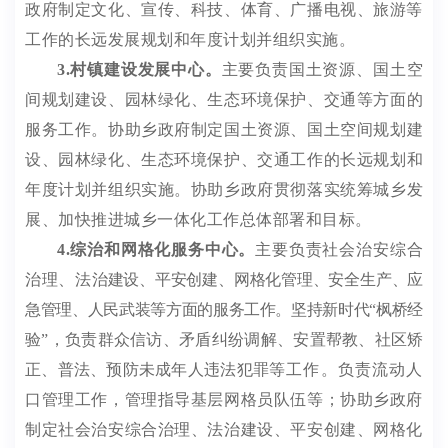
政府制定文化、宣传、科技、体育、广播电视、旅游等
工作的长远发展规划和年度计划并组织实施。
3.
村镇建设发展中心
。
主要
负责国土资源、
国土空
间
规划建设、园林绿化、
生态
环境保护、交通等方面的
服务工作
。
协助
乡
政府制定国土资源、
国土空间
规划建
设、园林绿化、
生态环境保护
、交通工作的长远规划和
年度计划并组织实施
。
协助
乡
政府贯彻落实统筹城乡发
展、加快推进城乡一体化工作总体部署和目标。
4
.
综治和网格化服务中心
。
主要
负责社会治安综合
治理、法
治建设、平安创建、网格化管理、安全生产、应
急管理、人民武装等方面的服务工作。
坚持新时代
“枫桥经
验”，
负责群众信访、矛盾纠纷调解、安置帮教、社区矫
正、普法、预防未成年人违法犯罪
等工作。负责流动人
口管理工作，管理指导基层网格员队伍等；协助乡政府
制定社会治安综合治理、法治建设、平安创建、网格化