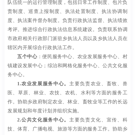
队伍统一的运行管理制度，包括日常工作制度、包片负
责制度、巡查上报制度、执法处置制度、执法协调制
度、执法案件督办制度
。
负责行政执法监督、执法绩效
考评
。
推进综合行政执法信息系统建设
。
负责联系协调
市
政府相关行政部门派驻乡执法人员以及乡执法人员在
辖区内开展综合行政执法工作。
五
个中心
：
便民
服务中心、农
业
发展
服务
中心、村
镇建设发展中心；综治
和
网格化服务中心、
公共文化服
务中心
。
1
.
农业发展服务中心
。
主要
负责农业、畜牧、兽
医、草原、林业、农技、农机、水利等方面的服务工
作
。
协助
乡
政府制定农业、林业、畜牧业等工作的长远
发展规划和年度计划并组织实施。
2.
公共文化服务中心
。
主要负责
文化、宣传、科
技、体育、广播电视、旅游等方面的服务工作
。
协助
乡