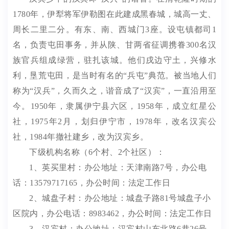
1780
年，伊犁将军伊勒图在此建成黑春城，城高一丈、
周长二里二分。有东、南、西城门
3
座。设屯镇都司
1
名，负责屯田事务，并从陕、甘两省征调携眷
300
名汉
族官兵组成绿营，驻扎该城。他们戌边守土，兴修水
利，垦荒屯田，是当时有名的
“
兵屯
”
典范。被当地人们
称为
“
汉兵
”
，
久而久之，谐音成了
“
汉宾
”
，
一直沿用至
今。
1950
年，隶属伊宁县六区
，
1958
年，成立红星公
社
，
1975
年
2
月，划归伊宁市
，
1978
年，改名汉宾公
社
，
1984
年撤社建乡，改
为汉宾
乡。
下级机构名称（
6个村、2个社区）：
1
、英买里村：办公地址：天津南路
7
号，办公电
话：
13579717165
，办公时间：法定工作日
2
、城盘子村：办公地址：城盘子路
81
号城盘子小
区院内，办公电话：
8983462
，办公时间：法定工作日
3
、汉宾村：办公地址：汉宾村山东北路
6
巷
26
号，