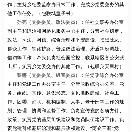
作，主持乡纪委监察办日常工作，
完成乡党委交办的其
他工作任务。
（包联城盘子村）
孙亮
（
党委
委员、
政法委员）
：
任社会事务办公室
副主任和综治和网格化服务中心主任，分管社会稳定，
政法、司法、网信、综合治理和平安建设、
扫黑除恶、
群众工作、铁路护路、普法依法治理、矛盾纠纷调处、
信访等工作；牵头负责社会面管控，联系辖区各公安派
出所；负责乡党委交办的其他工作。
（包联英买里村）
黎娜
（党委
委员
、
组宣
委员）
：
任党政综合办公室
主任和党建工作办公室主任，
分管党政综合办公室、党
务、组织、宣传、意识形态、党风廉政建设、社会工
作、团委、
妇联、
机构编制、人事、老干部等工作的规
划、管理、协调和监督工作。负责宣传党的各项方针、
政策。负责党的基层组织建设和党员队伍建设工作。负
责党建引领基层治理和基层政权建设、
“两企三新”党