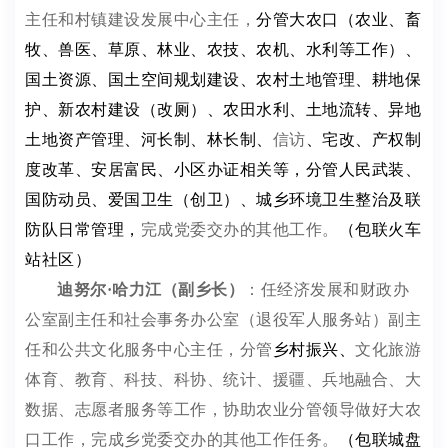
主任和村镇建设发展中心主任，
分管大农口（农业、畜
牧、
兽医
、草原、林业、农技、农机、水利等工作）、
国土资源、国土空间规划建设、农村土地管理、耕地保
护、新农村建设（改厕）、农田水利、土地流转、异地
土地资产管理、河长制、林长制、
信访
、宅改、产权制
度改革、安居富民、小区办证相关等，分管人民武装、
国防动员、爱国卫生（创卫）、城乡环境卫生整治及联
防队日常管理，
完成党委交办的其他工作。
（包联火车
站社区）
迪努尔
·哈力江（副乡长）
：
任经济发展和财政办
公室副主任和社会事务办公室（退役军人服务站）副主
任和公共文化服务中心主任，
分管
乡村振兴、
文化旅游
体育、教育、科技、科协、统计
、
援疆
、兵地融合、大
数据、志愿者服务
等工作，协助农业分管领导做好大农
口工作，
完成乡党委交办的其他工作任务。
（包联城盘