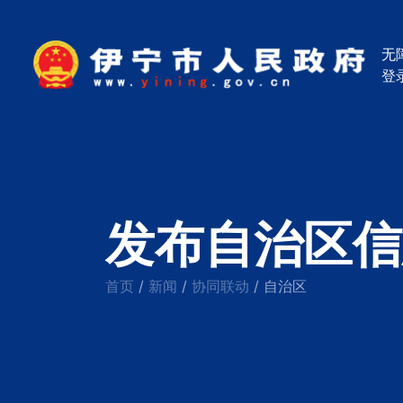
无
登
发布自治区信
首页
新闻
协同联动
/
/
/
自治区