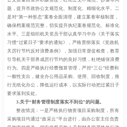
题
，
提升市政协公文规范化、制度化、精细化水平。
二
是对
“
第一种形态
”
案卷全面清理，建立案卷审核制度，
确保档案规范完整，切实提升执纪案卷规范化、标准化
水平
。三
是组织机关党员干部认真学习中办《关于落实
习惯
“
过紧日子
”
要求的通知》，严格贯彻落实《党政机
关厉行节约反对浪费条例》
，
加强日常督促检查，教育
引导机关干部养成厉行节约的良好习惯，杜绝铺张浪费
行为。
四
是严格执行经费预算管理，严控
“
三公
”
经费和
一般性支出，健全办公用品采购、使用、回收制度，推
行无纸化办公，降低运行成本，以实际行动把过紧日子
要求落到实处。
3.
关于
“
财务管理制度落实不到位
”
的问题。
整改情况：
一是严格执行物资项目采购制度，
所有
采购项目
均
通过
“
政采云
”
平台进行，
由
办公室主任负责