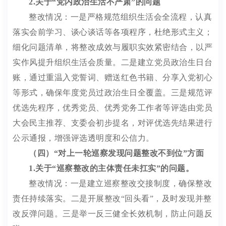
2.
关于
“
党内政治生活不严肃
”的
问题
整改情况：
一是
严格规范
组织
生活会全流程，
认真
落实
会前学习、谈心谈话
等
各
项程序
，杜绝形式主义
；
细化问题清单，将整改成效与履职实效
紧密
结合，以严
实作风提升
组织
生活会质量。
二是
建立党员政治生日台
账
，
通过重温入党誓词、赠送红色书籍、分享入党初心
等形式，
确保年度
党员过政治生日全覆盖
。三
是规范评
优选先程序，优秀党员、优秀党务工作者
等
评选由党员
大会
民主推荐、
支委会初步提名
，
对评优选先结果进行
公示通报，增强评选透明度和公信力。
（四）
“
对上一轮巡察发现问题整改不到位
”
方面
1.
关于
“
巡察整改的主体责任未扛实
”
的问题。
整改情况：
一是
建立巡察整改交接制度，确保整改
责任持续落实。
二是
开展整改
“
回头看
”
，及时发现并整
改反弹问题
。三是
举一反三健全长效机制，防止问题反