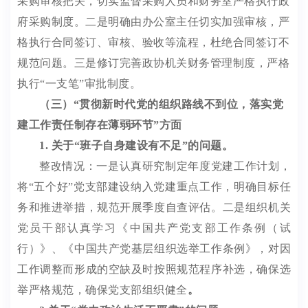
采购审核把关，
切实监督采购人员和财务室严格执行政
府采购制度。二是明确由办公室主任切实加强审核，严
格执行
合同签订、审核、验收等流程，
杜绝合同签订不
规范问题。三是
修订完善政协机关财务管理制度，严格
执行
“
一支笔
”
审批制度。
（三）
“
贯彻新时代党的组织路线不到位，落实党
建工作责任制存在薄弱环节
”
方面
1.
关于
“
班子自身建设有不足
”
的问题
。
整改情况：
一是
认真研究制定年度党建工作计划，
将
“
五个好
”
党支部建设纳入党建重点工作，明确目标任
务和推进举措，规范
开展
季度自查评估。
二是
组织机关
党
员干部认真学习
《中国共产党支部工作条例（试
行）》
、
《中国共产党基层组织选举工作条例》，
对因
工作调整而形成的空缺及时按照规范程序补选，
确保
选
举严格
规范
，确保党
支部组织健全
。