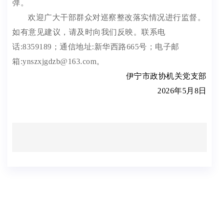
弹。
欢迎广大干部群众对巡察整改落实情况进行监督。
如有意见建议，请及时向我们反映。联系电
话
:8359189
；通信地址
:
新华西路
665
号；电子邮
箱
:ynszxjgdzb@163.com
。
伊宁市政协机关党支部
2026
年
5
月
8
日