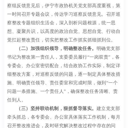
察组反馈意见后，伊宁市政协机关党支部高度重视，第
一时间召开专题会议，传达学习巡察反馈意见
。召开巡
察整改专题组织生活会，
深入剖析问题根源，统一思
想、凝聚共识，以高度的政治自觉、思想自觉、行动自
觉扛起整改责任，切实把整改工作抓实抓细抓到位。
（二）加强组织领导，明确整改任务
。
明确党支部
书记为整改第一责任人，支委委员履行
“
一岗双责
”
，各
专委会、办公室密切配合，结合政协工作实际，制定详
细整改方案，
对
巡察
反馈
的
问题
，逐一制定具体
整改措
施、
明确
责任领导、责任委室和完成时限，做到
“
一个
问题一条措施、一个责任人
”
，确保整改任务清晰、责
任到人。
（三）坚持联动
机制
，狠抓督导落实
。
建立党支部
牵头抓总，各专委会、办公室具体落实
工作机制
，
每月
召开整改推进会，及时研究解决整改过程中存在的问