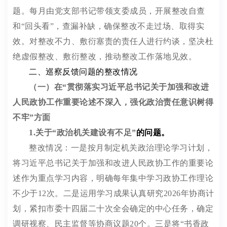
题。每月由党支部书记带领支委成员，开展整改自查
和
“
回头看
”
，查漏补缺，确保整改不走过场、取得实
效。对整改不力、敷衍塞责的责任人进行约谈，坚决杜
绝虚假整改、敷衍整改，推动整改工作落地见效
。
二、
巡察
反馈问题的整改情况
（一）
在
“
贯彻落实习近平总书记关于加强和改进
人民政协工作重要论述不深入，强化政治责任意识树得
不牢
”
方面
1.
关于
“
政治机关建设有不足
”
的
问题
。
整改情况：一是按月制定机关政治理论学习计划，
将习近平总书记关于加强和改进人民政协工作的重要论
述作为
重点
学习内容，明确每年集中学习政协工作理论
不少于
12
次。二是
运用
学习成果认真研究
2026
年协商计
划，
紧扣
市委十四届二十次全会确定的中心任务，
确定
调研视察、民主监督等协商议题
20
个
。三
是将
“
书香政