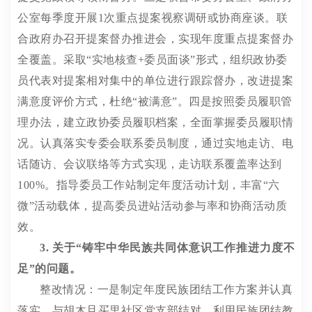
公室每季度开展
1
次重点提案视察调研或协商座谈
。
联
合政府办召开提案督办推进
会
，
实现年度重点提案
督办
全覆盖
。
采取
“
实地核查
+
委员面谈
”
形式，组织政协委
员代表对提案相对集中的单位进行跟踪督办，改进提案
满意度评价方式，杜绝
“
被满意
”
。
四
是按照委员履职管
理办法，建立政协委员履职档案，全面掌握委员履职情
况。
认真
落实专委会联系委员制度，通过实地走访、电
话随访、会议联络等方式实现，走访联系覆盖率达
到
100%
。指导委员工作站制定年度活动计划，丰富
“
六
微
”
活动载体，
提高委员进站活动参与率和协商活动质
效
。
3.
关于
“
铸牢中华民族共同体意识工作推进力度不
足
”
的问题。
整改情况：一是制定年度民族团结工作方案
并认真
落实
。与胡木旦买里社区党支部结对，利用民族团结教