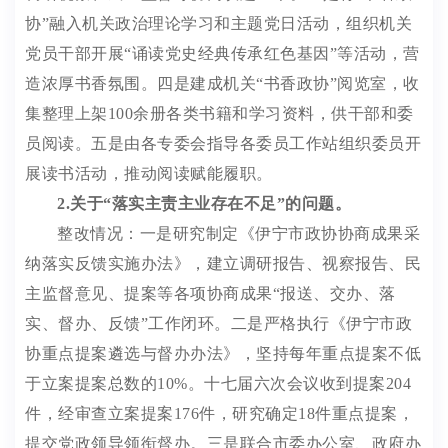
协
”
融入机关政治理论学习和主题党日活动，组织机关
党员干部开展
“诵读党史经典传承红色基因”
等活动
，
营
造浓厚书香氛围。
四
是建成机关
“
书香政协
”
阅览室，
收
集整理上架
100
余册
各类书籍和学习资料
，供干部和委
员阅读。
五是由
各专委会指导各
委员
工作站
组织委员
开
展读书活动，推动阅读赋能履职。
2.
关于
“
落实主责主业存在不足
”
的
问题
。
整改情况：一是
研究
制定《伊宁市政协协商成果采
纳落实反馈实施办法》，建立
调研报告、视察报告、民
主监督意见、提案等各项
协商成果
“
报送、交办、落
实、督办、反馈
”
工作闭环。
二
是严格执行《伊宁市政
协重点提案遴选与督办办法》，
坚持
每年重点提案不低
于立案提案总数的
10%
。十七届六次会议收到提案
204
件，经审查立案提案
176
件，研究
确
定
1
8
件重点提案，
提
交党政
领导领衔督办。
三
是联合市委办公室、政府办