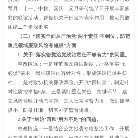
育月、十一、中秋、国庆、元旦等传统节日开展丰富多
彩的联谊活动，督促机关干部
发挥表率作用，
推动民族
团结工作走深走实。
（二）
“
落实全面从严治党
‘
两个责任
’
不到位，防范
重点领域廉政风险有短板
”
方面
1.
关于
“
落实管党治党政治责任不够有力
”
的问题。
整改情况：一是规范廉政谈话制度，严格落实
“
五
必谈
”
要求，增强谈话内容针对性，形成谈话记录并归
档。二是对
政协机关
廉政风险点开展
“
再排查
”
，制定
针
对性
防控举措
6
条。三是紧盯重点岗位、关键环节，建
立风险台账并动态管控。加大日常监督力度，做到抓早
抓小、防微杜渐，切实补齐监督短板。
2.
关于
“
纠治
‘
四风
’
用力不足
”
的问题。
整改情况：一是结合公文抄袭专项整治工作，开展
公文质量自查
并积极整改
，杜绝公文不规范、抄袭等问