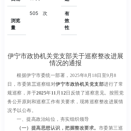
505
次
有
浏览
效
量
性
伊宁市政协机关党支部关于巡察整改进展
情况的通报
根据
伊宁市
委统一部署，
2025
年
8
月
18
日至
9
月
8
日，
市
委第
三
巡察组对
伊宁市政协机关党支部
进行了
常
规
巡察
，并于
2025
年
11
月
12
日反馈了巡察意见。
按照党
务公开原则和巡察工作有关要求，现将巡察整改进展情
况予以公布。
一、提高政治站位，夯实组织领导
（一）提高思想认识，把握整改要求
。
市委第三巡