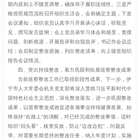
期内原则上不随意调整，确保班子履职连续性。三是严
格按照规范流程召开组织生活会，会前确定主题，下发
会议通知，组织党员认真学习开展谈心谈话，听取意
见，撰写发言提纲；会上党员谈学习体会和感受，查摆
问题、剖析根源，开展批评和自我批评，书记作会议总
结；会后制定整改措施，列出整改清单，向上级党组织
报告会议情况。
四
、突出持续整改，着力巩固和拓展巡察整改成果
当前巡察整改工作已取得阶段性成果。下一步，
伊
宁市
人大常委会机关
党支部
将深入贯彻习近平新时代中
国特色社会主义思想，深化整改落实，进一步巩固整改
成果，以巡察整改成效促进各项事业持续健康发展。
始
终保持
“
在路上
”
的清醒，对已经完成的整改事项，适时
组织
“
回头看
”
，核查实效，防止
“
边改边犯
”
，问题反
弹。对需要长期坚持的整改任务，纳入年度计划，实施