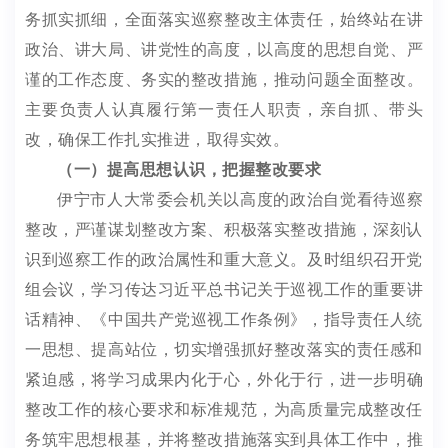
务
抓实抓细
，
全面落实巡察整改主体责任，
始终站在讲
政治、讲大局、讲党性的高度，以高度的思想自觉
、严
谨的工作态度、务实的整改措施
，
推动问题全面整改。
主要负责人认真履行第一责任人职责，亲自抓、带头
改，确保工作扎实推进，取得实效。
（一）提高思想认识，把握整改要求
伊宁市人大常委会机关
以高度的政治自觉看待巡察
整改，严谨谋划整改方案、积极落实整改措施，深刻认
识到巡察工作的政治属性和重大意义。及时组织召开党
组会议，学习传达
习近平总书记关于巡视工作的重要讲
话精神、《中国共产党巡视工作条例》，指导责任人统
一思想、提高站位，切实增强抓好整改落实的责任感和
紧迫感，
将学习成果内化于心，外化于行
，进一步明确
整改工作的核心要求和标准规范，为高质量完成整改任
务筑牢思想根基
，并将整改措施落实到具体工作中，推