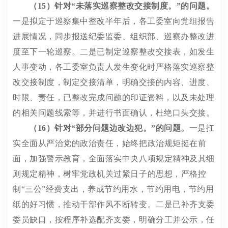
（
15
）针对
“
未落实巡察整改交接制度。
”
的问题。
一是拟定于巡察集中整改半年后，各工委室向党组报告
进展情况，同步报送纪委监委、组织部、巡察办整改进
度至下一轮巡察。二是已制定巡察整改交接表，如发生
人事变动，各工委室负责人发生变化时严格落实巡察整
改交接制度，制定交接清单，明确交接的内容、进度、
时限、责任，已整改完成问题的印证资料，以及未处理
的相关问题线索等，并进行
书面确认
，杜绝口头交接。
（
16
）针对
“
部分问题边改边犯。
”
的问题。
一是扛
实全面从严治党的政治责任，始终把
政治规矩
挺在前
面，加强警示教育，全面落实中央八项规定精神及其细
则规定精神，树牢党政机关过紧日子的思想，严格控
制
“三公”经费
支出，养成节约用水，节约用电，节约用
纸的好习惯，推动干部作风不断转变。二是已补齐支委
委员缺口，按程序补选配齐支委，明确分工并公示，任