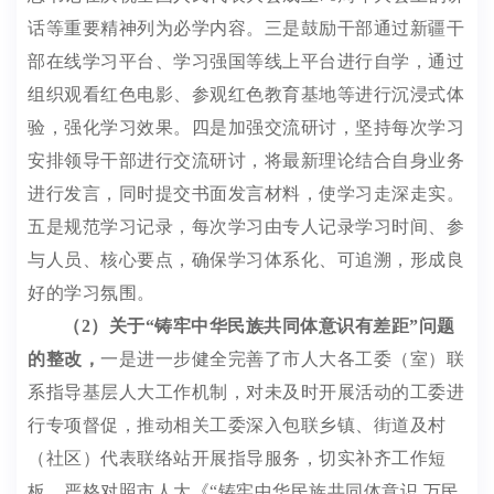
话等重要精神列为必
学内容。三是鼓励干部通过新疆干
部在线学习平台、学习强国等线上平台进行自学，通过
组织观看红色电影、参观红色教育基地等进行沉浸式体
验，强化学习效果。四是加强交流研讨，坚持每次学习
安排领导干部进行交流研讨，将最新理论结合自身业务
进行发言，同时提交书面发言材料，使学习走深走实。
五是规范学习记录，每次学习由专人记录学习时间、参
与人员、核心要点，确保学习体系化、可追溯，形成良
好的学习氛围。
（
2
）
关于
“
铸牢中华民族共同体意识有差距
”
问题
的整改
，
一是进一步健全完善了市人大各工委（室）联
系指导基层人大工作机制，对未及时开展活动的工委进
行专项督促，推动相关工委深入包联乡镇、街道及村
（社区）代表联络站开展指导服务，切实补齐工作短
板。严格对照市人大《
“
铸牢中华民族共同体意识 万民