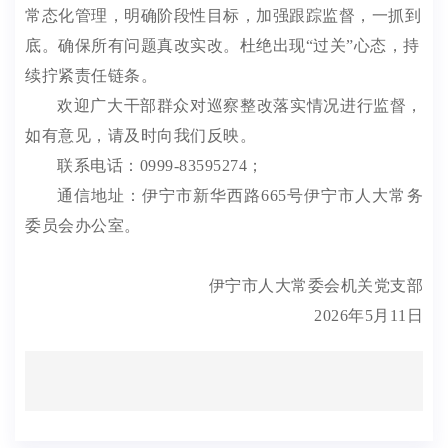
常态化管理，明确阶段性目标，加强跟踪监督，一抓到
底。确保所有问题真改实改。杜绝出现
“
过关
”
心态，持
续拧紧责任链条。
欢迎广大干部群众对巡察整改落实情况进行监督，
如有意见，请及时向我们反映。
联系电话：
0999-83595274
；
通信地址：伊宁市新华西路
665
号伊宁市人大常务
委员会办公室。
伊宁市
人大常委会机关
党支部
2026
年
5
月
11
日