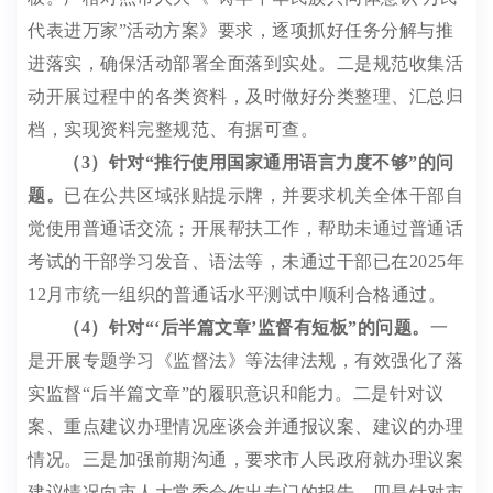
代表进万家
”
活动方案》要求，逐项抓好任务分解与推
进落实，确保活动部署全面落到实处。二是规范收集活
动开展过程中的各类资料，及时做好分类整理、汇总归
档，实现资料完整规范、有据可查。
（
3
）针对
“
推行使用国家通用语言力度不够
”
的问
题。
已在公
共区域张贴提示牌，并要求机关全体干部自
觉使用普通话交流；开展帮扶工作，帮助未通过普通话
考试的干部学习发音、语法等，未通过干部已在
2025
年
12
月市统一组织的普通话水平测试中顺利合格通过。
（
4
）针对
“‘
后半篇文章
’
监督有短板
”
的问题
。
一
是开展专题学习《监督法》等法律法规，有效强化了落
实监督
“
后半篇文章
”
的履职意识和能力。二是针对议
案、重点建议办理情况座谈会并通报议案、建议的办理
情况。三是加强前期沟通，要求市人民政府就办理议案
建议情况向市
人大常委会作出专门
的报告。
四是针对市