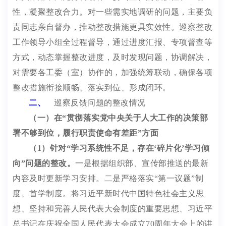
性，凝聚整改合力。对一些需实地调研的问题，主要负
责同志亲自督办，推动整改措施更具实效性。巡察整改
工作领导小组全过程督导，通过进度汇报、专项督查等
方式，动态掌握整改进度，及时发现问题，协调解决，
对需要各工委（室）协作的，加强统筹联动，确保各项
整改措施衔接顺畅、落实到位、形成闭环。
二、
巡察
反馈问题的整改情况
（一）在
“
贯彻落实党中央关于人大工作的决策部
署不够到位，履行职责使命有差距
”
方面
（
1
）
针对
“
学习系统性不足，存在
‘
碎片化
’
学习倾
向
”
问题的整改。
一是根据组织部、宣传部推送的最新
内容及时更新学习安排。二是
严格落实“第一议题”制
度
、首学制度。将习近平新时代中国特色社会主义思
想、坚持和完善人民代表大会制度的重要思想
、习近平
总书记在庆祝全国人民代表大会成立
70
周年大会上的讲