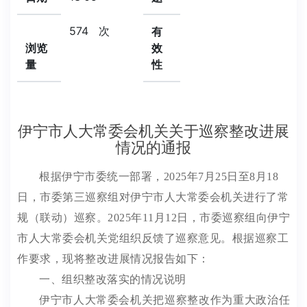
574
次
有
浏览
效
量
性
伊宁市人大常委会机关关于巡察整改进展
情况的通报
根据
伊宁市
委统一部署，
2025
年
7
月
25
日至
8
月
18
日，
市
委第
三
巡察组对
伊宁市人大常委会机关
进行了
常
规（联动）
巡察。
2025
年
11
月
12
日，
市委
巡察组向
伊宁
市人大常委会机关
党组织反馈了巡察意见。根据巡察工
作要求，现将整改进展情况报告如下：
一、
组织整改落实的情况说明
伊宁市人大常委会机关
把巡察整改作为重大政治任