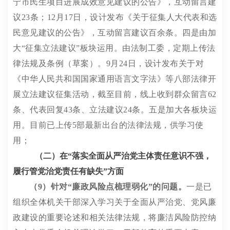
宁市民生项目进展成效意见建议的公告》
，互动留言建
议
23
条
；
12
月
17
日
，
设计发布《
关于征集人大代表和选
民意见建议的公告
》，互动留言建议
百余
条
。四是由
加
大
“
征集立法建议
”
板块运用。由法制工委，定期上传法
律法规及条例（草案）
。
9
月
24
日，
设计发布关于对
《
中华人民共和国国家通用语言文字法
》
等八部法律
开
展立法建议征集活动，截至目前，线上收到群众
留言
62
条
、
代表
回复
43
条
、立法建议
24
条。
五是
加大
各板块
运
用。
目前已上传
5
部最新出台的法律法规，供学习使
用；
（二）在
“
落实全面从严治党主体责任意识不强，
履行管党治党责任有缺失
”
方面
（
9
）针对
“
廉政风险点梳理弱化
”
的问题。
一是已
组织全体机关干部深入学习关于全面从严治党、党风廉
政建设的重要论述和相关法律法规，将廉洁风险防控纳