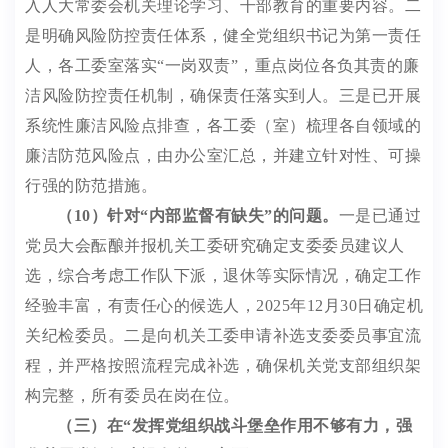
入
人大常委会机关
理论学习、干部教育的重要内容。二
是明确风险防控责任体系，健全党组织书记为第一责任
人，各工委室落实
“
一岗双责
”
，重点岗位各负其责的廉
洁风险防控责任机制，确保责任落实到人。三是已开展
系统性廉洁风险点排查，各工委（室）梳理各自领域的
廉洁防范风险点，由办公室汇总，并建立针对性、可操
行强的防范措施。
（
10
）
针对
“
内部监督有缺失
”
的问题。
一是已通过
党员大会酝酿并报机关工委研究确定支委委员建议人
选，综合考虑
工作队
下派，退休等实际情况，确定工作
经验丰富，有责任心的候选人，
2025
年
12
月
30
日确定机
关纪检委员。二是向机关工委申请补选支委委员事宜流
程，并严格按照流程完成补选，确保机关党支部组织架
构完整，所有委员在岗在位。
（三）
在
“
发挥党组织战斗堡垒作用不够有力，强