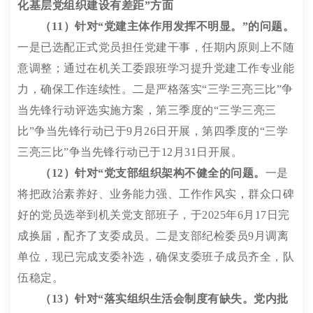
化基层党组织建设有差距
”
方面
（
11
）针对
“
党建主体作用发挥不明显。
”
的问题。
一是已选配正式党员担任党建干事，任期内原则上不随
意调整；通过在机关工委跟班学习提升党建工作专业能
力，确保工作连续性。
二是严格落实
“
三学三亮三比
”
争
当先锋行动评选实施方案，第三季度的
“
三学三亮三
比
”
争当先锋行动已于
9
月
26
日开展，第四季度的
“
三学
三亮三比
”
争当先锋行动已于
12
月
31
日开展。
（
12
）针对
“
党支部组织架构不健全的问题。
一是
将把政治素养好、业务能力强、工作作风实，群众口碑
好的党员选举到机关党支部班子，于
2025
年
6
月
17
日完
成换届，配齐了支委成员。二是支部纪检委员
9
月调离
单位，现已完成支委补选，确保支委班子成员齐全，队
伍稳定。
（
13
）针对
“
落实组织生活会制度有缺失。党内批