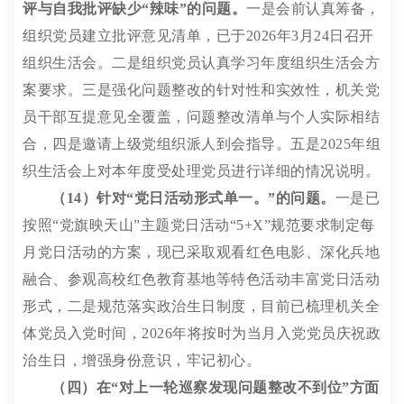
评与自我批评缺少
“
辣味
”
的问题
。
一是会前认真筹备，
组织党员建立批评意见清单，已于
2026
年
3
月
24
日召开
组织生活会。二是组织党员认真学习年度组织生活会方
案要求。三是强化问题整改的针对性和实效性，机关党
员干部互提意见全覆盖，问题整改清单与个人实际相结
合，四是邀请上级党组织派人到会指导。五是
2025
年组
织生活会上对本年度受处理党员进行详细的情况说明。
（
14
）针对
“
党日活动形式单一。
”
的问题。
一是已
按照
“
党旗映天山
”
主题党日活动
“5+X”
规范要求制定每
月党日活动的方案，现已
采取观看红色
电影、深化兵地
融合、参观高校红色教育基地等特色活动丰富党日活动
形式，
二是规范落实政治生日制度，目前已梳理机关全
体党员入党时间，
2026
年将按时为当月入党党员庆祝政
治生日，增强身份意识，牢记初心。
（四）在
“
对上一轮巡察发现问题整改不到位
”
方面