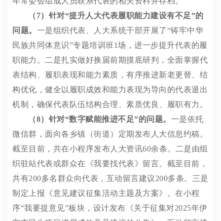
年常委会组成人员联系代表的相关资料并存档。
（
7
）
针对
“
提升人大代表履职能力建设有不足
”
的
问题。
一是组织代表、人大系统干部
开展了
“
铸牢中华
民族共同体意识
”
专题培训班
1
场，进一步提升代表的履
职能力。二是扎实做好换届前期摸底研判，全面掌握代
表结构、履职表现和能力素质，有序推进新老更替、结
构优化，健全以履职成效和能力表现为导向的代表退出
机制，确保代表队伍结构合理、素质优良、履职有力。
（
8
）针对
“
数字赋能推进不足
”
的问题。
一是
依托
微信群，
面向各乡镇（街道）定期发布人大信息约稿。
截至目前，共在小程序发布人大
资讯
60
余条。
二是
由组
织驻站代表或群众在《我要找代表》留言
。
截至目前，
共有
200
多
名群众向代表，互动留言建议
200
多
条
。三是
制定上报《意见建议征集活动主题及方案》
。
在小程
序
“
我要提意见
”
板块
，设计发布《关于征集对
2025
年伊