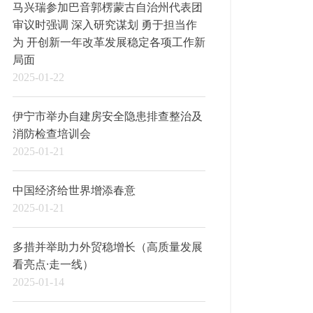
马兴瑞参加巴音郭楞蒙古自治州代表团
审议时强调 深入研究谋划 勇于担当作
为 开创新一年改革发展稳定各项工作新
局面
2025-01-22
伊宁市举办自建房安全隐患排查整治及
消防检查培训会
2025-01-21
中国经济给世界增添春意
2025-01-21
多措并举助力外贸稳增长（高质量发展
看亮点·走一线）
2025-01-14