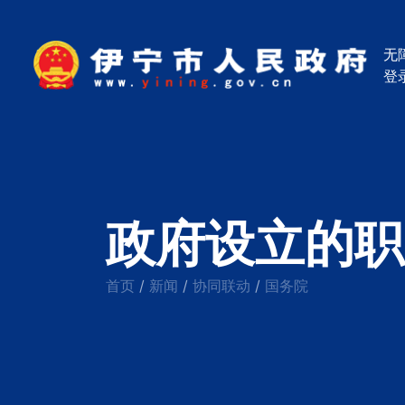
无
登
政府设立的职
首页
新闻
协同联动
国务院
/
/
/