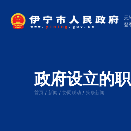
无
登
政府设立的职
首页
新闻
协同联动
头条新闻
/
/
/