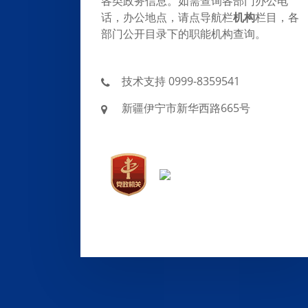
各类政务信息。如需查询各部门办公电
话，办公地点，请点导航栏
机构
栏目，各
部门公开目录下的职能机构查询。
技术支持 0999-8359541
新疆伊宁市新华西路665号