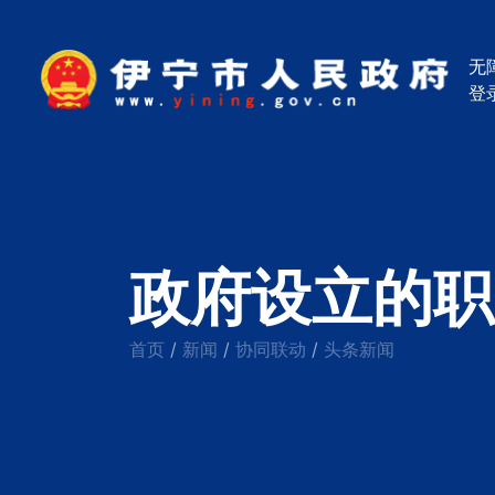
无
登
政府设立的职
首页
新闻
协同联动
头条新闻
/
/
/