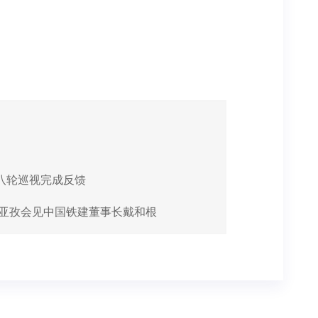
八轮巡视完成反馈
尼亚孜会见中国铁建董事长戴和根