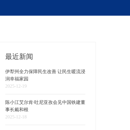
最近新闻
伊犁州全力保障民生改善 让民生暖流浸
润幸福家园
2025-12-19
陈小江艾尔肯·吐尼亚孜会见中国铁建董
事长戴和根
2025-12-18