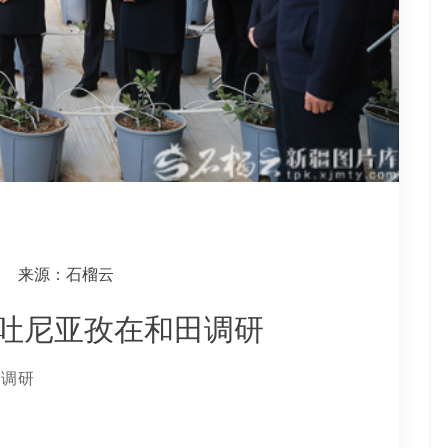
来源：石榴云
·吐尼亚孜在和田调研
田调研