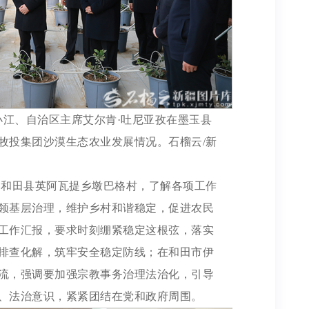
小江、自治区主席艾尔肯·吐尼亚孜在墨玉县
牧投集团沙漠生态农业发展情况。石榴云/新
到和田县英阿瓦提乡墩巴格村，了解各项工作
领基层治理，维护乡村和谐稳定，促进农民
工作汇报，要求时刻绷紧稳定这根弦，落实
排查化解，筑牢安全稳定防线；在和田市伊
流，强调要加强宗教事务治理法治化，引导
、法治意识，紧紧团结在党和政府周围。