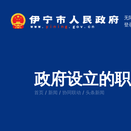
无
登
政府设立的职
首页
新闻
协同联动
头条新闻
/
/
/