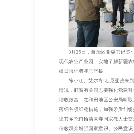
3月25日，自治区党委书记陈
现代农业产业园，实地了解新疆农
疆日报记者崔志坚摄
陈小江、艾尔肯·吐尼亚孜来
情况，叮嘱有关同志要强化党建引
增收致富；在和田地区公安局听取
落细各项维稳措施，加强矛盾纠纷
里其乡托甫恰清真寺同宗教人士交
信教群众增强国家意识、公民意识