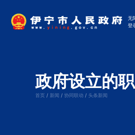
无
登
政府设立的职
首页
新闻
协同联动
头条新闻
/
/
/