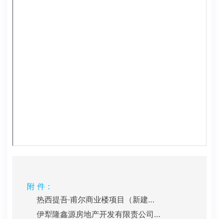
附 件：
热西提吾·甫尔商业楼项目（新建）批后公示.pdf
伊犁隆鑫源房地产开发有限责公司隆源天奕项目（二标段）批后公示.pdf