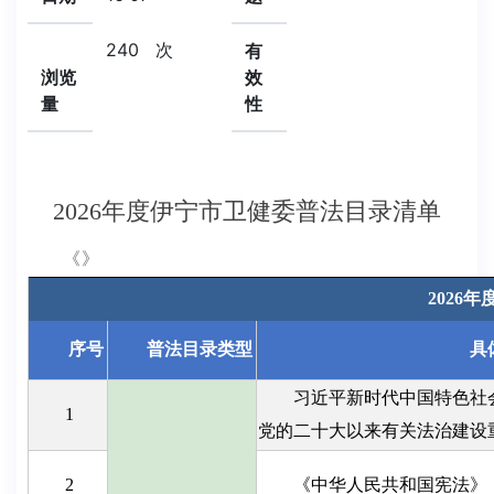
240
次
有
浏览
效
量
性
2026年度伊宁市卫健委普法目录清单
《》
2026
序号
普法目录类型
具
习近平新时代中国特色社
1
党的二十大以来有关法治建设
2
《中华人民共和国宪法》