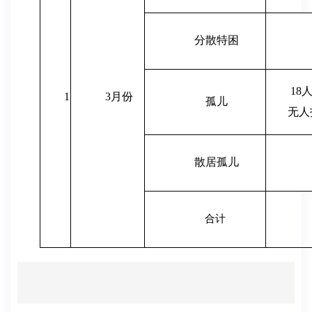
分散特困
18
1
3月份
孤儿
无人
散居孤儿
合计