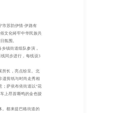
宁市苏韵伊情·伊路有
承民俗文化铸牢中华民族共
节日氛围。
各乡镇街道组队参演，
两线同步进行，每线设3
展所长，亮点纷呈。北
非遗剪纸与时尚走秀相
意；萨依布依街道以
“花
花车上昂首嘶鸣的金色骏
体。都来提巴格街道的