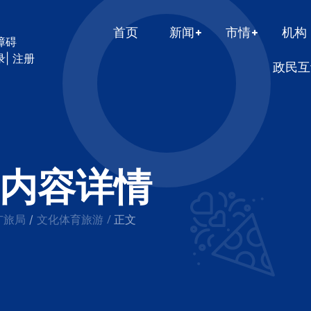
首页
新闻
市情
机构
障碍
录
|
注册
政民互
内容详情
广旅局
文化体育旅游
/
/
正文