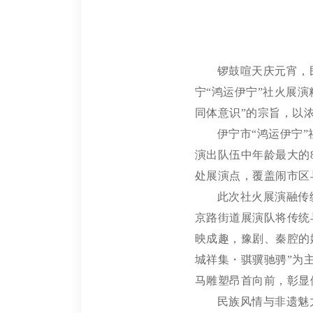
锣鼓喧天庆元宵，
宁“鸿运伊宁”社火展演
同体意识”的宗旨，以
伊宁市
“鸿运伊宁
演出队伍中年龄最大的8
处展演点，覆盖闹市区
此次社火展演融传
京路街道展演队将传统
映成趣，豫剧、秦腔的
城祥集・骐骥驰骋”为
马雕塑昂首向前，彰显
民族风情与非遗魅