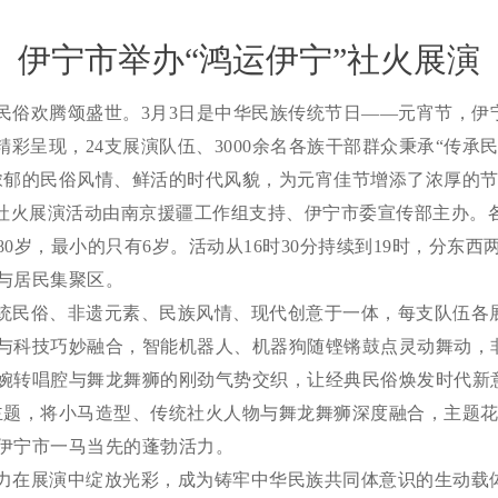
伊宁市举办“鸿运伊宁”社火展演
民俗欢腾颂盛世。
3月3日是中华民族传统节日——元宵节，伊
精彩呈现，24支展演队伍、3000余名各族干部群众秉承“传
浓郁的民俗风情、鲜活的时代风貌，为元宵佳节增添了浓厚的
”社火展演活动由南京援疆工作组支持、伊宁市委宣传部主办。
0岁，最小的只有6岁。活动从16时30分持续到19时，分东西
与居民集聚区。
统民俗、非遗元素、民族风情、现代创意于一体，每支队伍各
与科技巧妙融合，智能机器人、机器狗随铿锵鼓点灵动舞动，
婉转唱腔与舞龙舞狮的刚劲气势交织，让经典民俗焕发时代新
主题，将小马造型、传统社火人物与舞龙舞狮深度融合，主题
伊宁市一马当先的蓬勃活力。
力在展演中绽放光彩，成为铸牢中华民族共同体意识的生动载