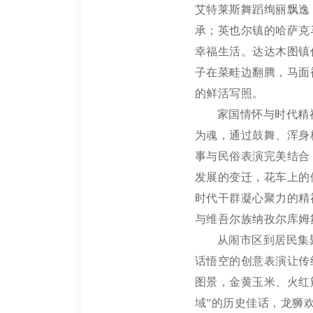
艾特莱斯舞蹈绚丽飘逸
承；英也尔镇的哈萨克
幸福生活。达达木图镇
子在菜畦边翻腾，马面
的鲜活写照。
家国情怀与时代精
为魂，通过鼓舞、浑身
事与民俗表演完美结合
发展的变迁，花车上的
时代干群凝心聚力的精
与维吾尔族纳孜尔库姆
从闹市区到居民集
话悟空的创意表演让传
图景，金黄玉米、火红
域”的历史佳话，龙狮