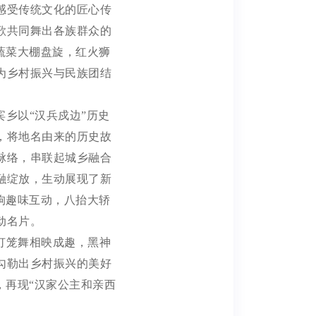
感受传统文化的匠心传
歌共同舞出各族群众的
蔬菜大棚盘旋，红火狮
为乡村振兴与民族团结
宾乡以
“汉兵戍边”历史
，将地名由来的历史故
脉络，串联起城乡融合
融绽放，生动展现了新
狗趣味互动，八抬大轿
动名片。
灯笼舞相映成趣，黑神
勾勒出乡村振兴的美好
，再现“汉家公主和亲西