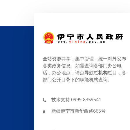
全站资源共享，集中管理，统一对外发布
各类政务信息。如需查询各部门办公电
话，办公地点，请点导航栏
机构
栏目，各
部门公开目录下的职能机构查询。
技术支持 0999-8359541
新疆伊宁市新华西路665号