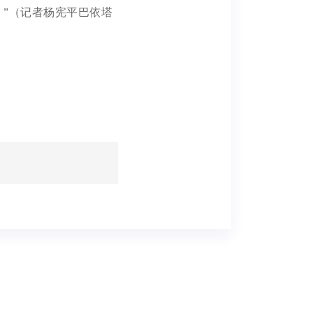
。”（记者杨宪平巴依塔