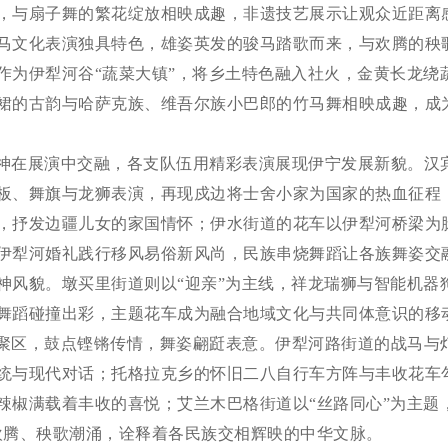
，与扇子舞的繁花绽放相映成趣，非遗技艺展示让观众近距离
马文化表演独具特色，雄姿英发的骏马踏歌而来，与欢腾的秧
作为伊犁河谷
“蔬菜大镇”，将乡土特色融入社火，金黄长龙绕
裙的古韵与哈萨克族、维吾尔族小巴郎的竹马舞相映成趣，成
神在展演中交融，各支队伍用精彩表演展现伊宁发展新貌。汉
板、舞旗与龙狮表演，再现戍边将士舍小家为国家的热血征程
，抒发边疆儿女的家国情怀；伊水街道的花车以伊犁河桥梁为
伊犁河婚礼践行移风易俗新风尚，民族串烧舞蹈让各族舞姿交
神风貌。墩买里街道则以“迎亲”为主线，祥龙瑞狮与智能机器
舞蹈碰撞出彩，主题花车成为融合地域文化与共同体意识的移
聚区，鼓点铿锵传情，舞姿翩跹表意。伊犁河路街道的战马与
统与现代对话；托格拉克乡的怀旧二八自行车方阵与丰收花车
辣椒满载着丰收的喜悦；艾兰木巴格街道以
“丝路同心”为主题
欢腾、秧歌潮涌，诠释着各民族交相辉映的中华文脉。