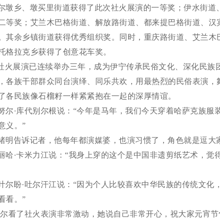
尔墩乡、墩买里街道获得了此次社火展演的一等奖；伊水街道
二等奖；艾兰木巴格街道、解放路街道、都来提巴格街道、汉
。其余乡镇街道获得优秀组织奖。同时，重庆路街道、艾兰木
托格拉克乡获得了创意花车奖。
”社火展演已连续举办三年，成为伊宁传承民俗文化、深化民族
，各族干部群众同台演绎、同乐共欢，用最热烈的民俗表演，
了各民族像石榴籽一样紧紧抱在一起的深厚情谊。
努尔
·库代别尔根说：“今年是马年，我们今天穿着哈萨克族服
意义。”
绪明告诉记者，他每年都演媒婆，也演习惯了，角色就是逗大
丽哈
·卡米力江说：“我身上穿的这个是中国非遗剪纸艺术，觉
叶尔盼
·吐尔汗江说：“因为个人比较喜欢中华民族的传统文化
看看。”
库尔看了社火表演非常激动，她说自己非常开心，祝大家元宵节