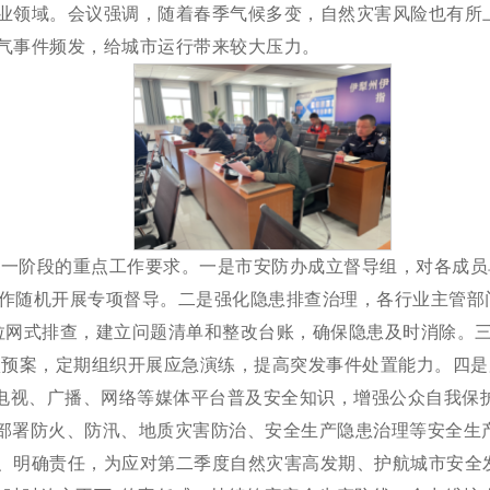
业领域。
会议强调
，随着春季气候多变，自然灾害风险也有所
气事件频发，给城市运行带来较大压力。
下一阶段的重点工作要求。一是市
安防办
成立督
导
组，
对各成员
作随机开展专项督导
。
二是
强化隐患排查治理，各行业主管部
拉网式排查，建立问题清单和整改台账，确保隐患及时消除。
项预案，定期组织开展应急演练，提高突发事件处置能力。
四
是
电视、广播、网络等媒体平台普及安全知识，增强公众自我保
部署防火、防汛、地质灾害防治
、
安全生产隐患治理
等
安全生
、明确责任，为应对第二季度自然灾害高发期、
护航
城市安全