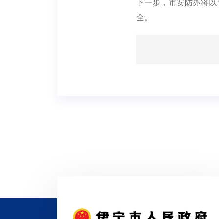
下一步，市安防办
将以
全。