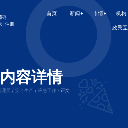
首页
新闻
市情
机构
障碍
录
|
注册
政民互
内容详情
管理局
安全生产
应急工作
/
/
/
正文