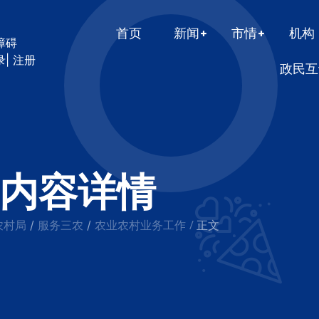
首页
新闻
市情
机构
障碍
录
|
注册
政民互
内容详情
农村局
服务三农
农业农村业务工作
/
/
/
正文