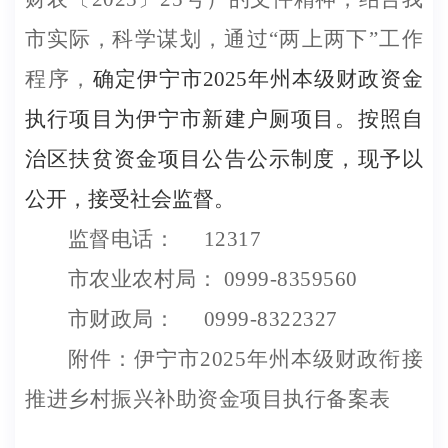
市实际，
科学谋划，
通过
“两上两下”工作
程序，
确定伊宁市
202
5
年州本级财政资金
执行项目为伊宁市新建户厕项目
。按照自
治区扶贫资金项目公告公示制度，现予以
公开，接受社会监督。
监督电话：
12317
市农业农村局：
0999-8359560
市财政局：
0999-8322327
附件：
伊宁市
202
5
年州本级财政
衔接
推进乡村振兴补助资金
项目
执行
备案表