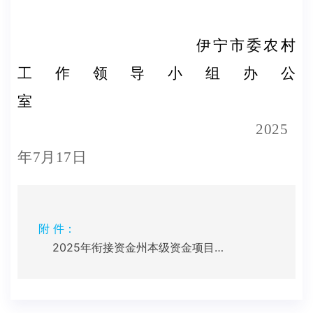
伊宁市委农村
工作领导小组办公
室
202
5
年
7
月
17
日
附 件：
2025年衔接资金州本级资金项目备案表.xlsx