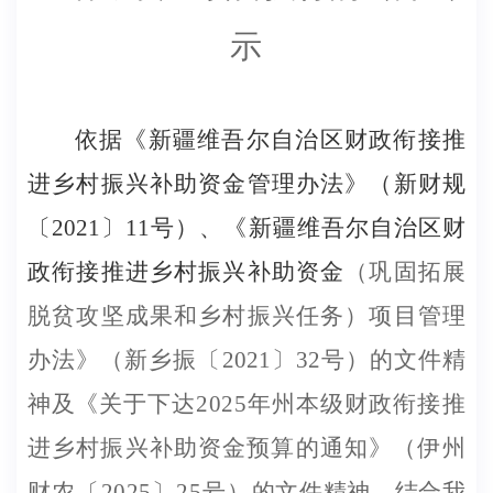
示
依据《新疆维吾尔自治区财政衔接推
进乡村振兴补助资金管理办法》（新财规
〔
20
21
〕
11号）、《新疆维吾尔自治区财
政衔接推进乡村振兴补助资金
（巩固拓展
脱贫攻坚成果和乡村振兴任务）项目管理
办法》（新乡振
〔
20
21
〕
32号）的文件精
神及
《关于下达
202
5
年州本级财政
衔接推
进乡村振兴补助资金预算
的通知》（伊州
财农〔
202
5
〕
25
号）
的文件精神
，
结合我