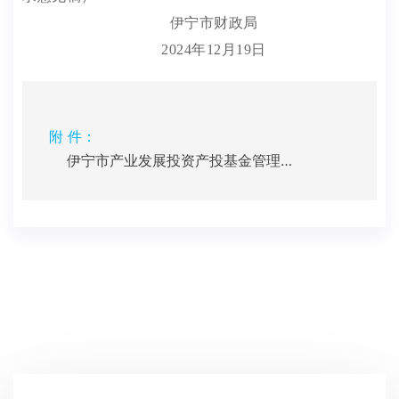
伊宁市
财政
局
2024年
12
月
19
日
附 件：
伊宁市产业发展投资产投基金管理办法（征求意见稿）.docx