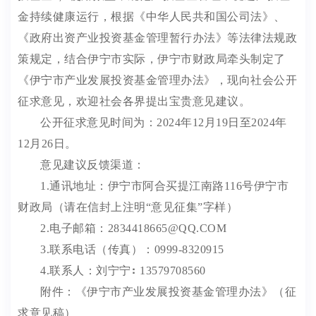
金持续健康运行，根据《中华人民共和国公司法》、
《政府出资产业投资基金管理暂行办法》等法律法规政
策规定，结合伊宁市实际，伊宁市
财政
局牵头制定了
《伊宁市产业发展投资基金管理办法》，现向社会公开
征求意见，欢迎社会各界提出宝贵意见建议。
公开征求意见时间为：
2024年
12
月
19
日至
2024年
12
月
26
日。
意见建议反馈渠道：
1.通讯地址：伊宁市阿合买提江南路116号伊宁市
财政
局（请在信封上注明
“意见征集”字样）
2.电子邮箱：
2834418665
@QQ.COM
3.联系电话（传真）：0999-83
20915
4.联系人：
刘宁宁
⠆
13579708560
附件：《伊宁市产业发展投资基金管理办法》（征
求意见稿）