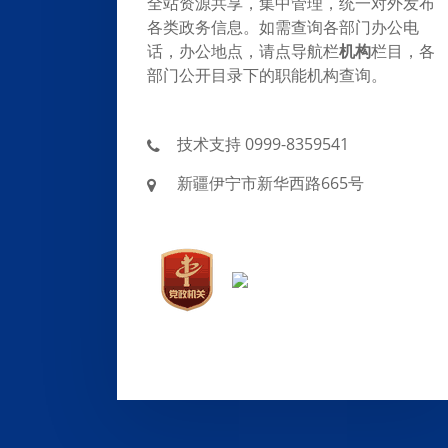
全站资源共享，集中管理，统一对外发布
各类政务信息。如需查询各部门办公电
话，办公地点，请点导航栏
机构
栏目，各
部门公开目录下的职能机构查询。
技术支持 0999-8359541
新疆伊宁市新华西路665号