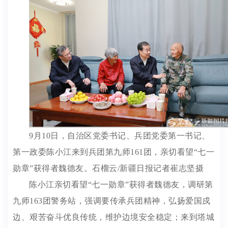
9月10日，自治区党委书记、兵团党委第一书记、
第一政委陈小江来到兵团第九师161团，亲切看望“七一
勋章”获得者魏德友。石榴云/新疆日报记者崔志坚摄
陈小江亲切看望“七一勋章”获得者魏德友，调研第
九师163团警务站，强调要传承兵团精神，弘扬爱国戍
边、艰苦奋斗优良传统，维护边境安全稳定；来到塔城