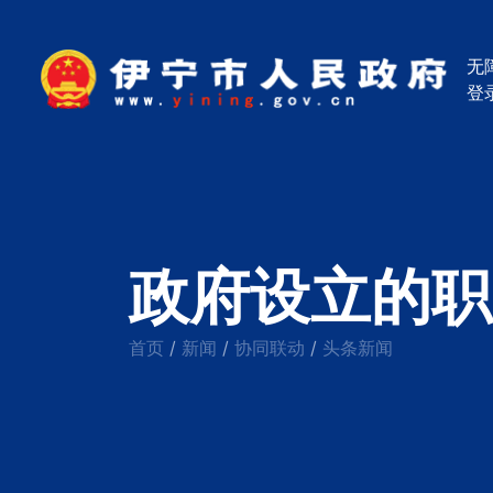
无
登
政府设立的职
首页
新闻
协同联动
头条新闻
/
/
/