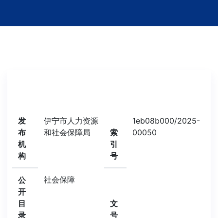
发
伊宁市人力资源
1eb08b000/2025-
布
和社会保障局
索
00050
机
引
构
号
社会保障
公
开
目
文
录
号