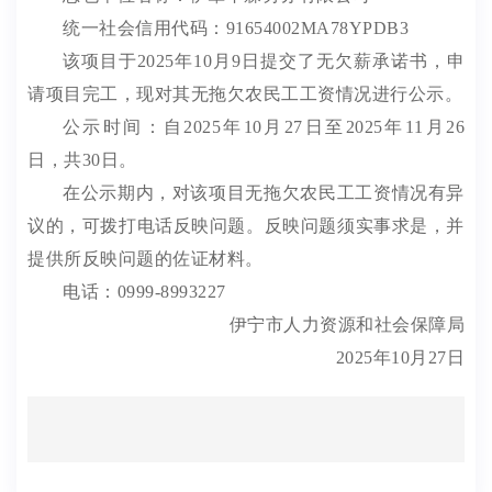
统一社会信用代码
：91654002MA78YPDB3
该项目于
2025
年
10
月
9
日提交了无欠薪承诺书，申
请项目完工，现对其无拖欠农民工工资情况进行公示。
公示时间
：
自
2025
年
10
月
27
日至
2025
年
11
月
26
日
，共
30
日。
在公示期内，对该项目无拖欠农民工工资情况有异
议的，可拨打电话反映问题。反映问题须实事求是，并
提供所反映问题的佐证材料。
电话
：0999-8993227
伊宁市人力资源和社会保障局
2025
年
10
月
27
日