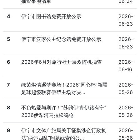
抽查事项清单
06-24
4
伊宁市图书馆免费开放公示
2026-
06-23
5
伊宁市汉家公主纪念馆免费开放公示
2026-
06-23
6
2026年6月对旅行社开展双随机抽查
2026-
06-16
7
绿茵燃情逐梦赛场！2026“同心杯”新疆
2026-
足球超级联赛伊犁主场对决...
05-26
8
不负热爱与期许！“苏韵伊情·伊路有宁”
2026-
2026伊犁河马拉松鸣枪
05-26
9
伊宁市文体广旅局关于征集涉企行政执
2026-
法“两违四乱”问题线索的公...
05-26